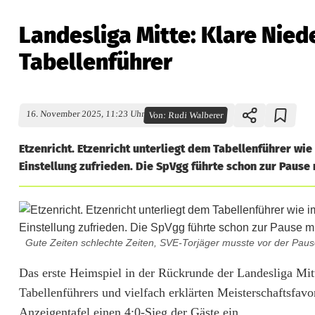
Landesliga Mitte: Klare Nied
Tabellenführer
16. November 2025, 11:23 Uhr
Von:
Rudi Walberer
Etzenricht. Etzenricht unterliegt dem Tabellenführer wie
Einstellung zufrieden. Die SpVgg führte schon zur Pause
Gute Zeiten schlechte Zeiten, SVE-Torjäger musste vor der Pause
L
Das erste Heimspiel in der Rückrunde der Landesliga Mit
Tabellenführers und vielfach erklärten Meisterschaftsfav
a
Anzeigentafel einen 4:0-Sieg der Gäste ein.