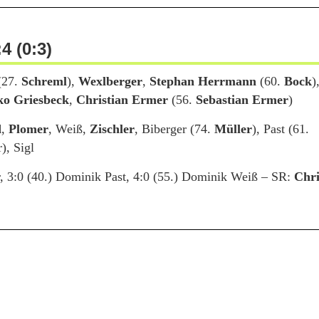
4 (0:3)
(27.
Schreml
),
Wexlberger
,
Stephan Herrmann
(60.
Bock
)
ko Griesbeck
,
Christian Ermer
(56.
Sebastian Ermer
)
d
,
Plomer
, Weiß,
Zischler
, Biberger (74.
Müller
), Past (61.
), Sigl
er, 3:0 (40.) Dominik Past, 4:0 (55.) Dominik Weiß – SR:
Chri