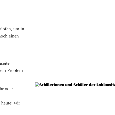
nüpfen, um in
noch einen
seite
kein Problem
hr oder
 heute; wir