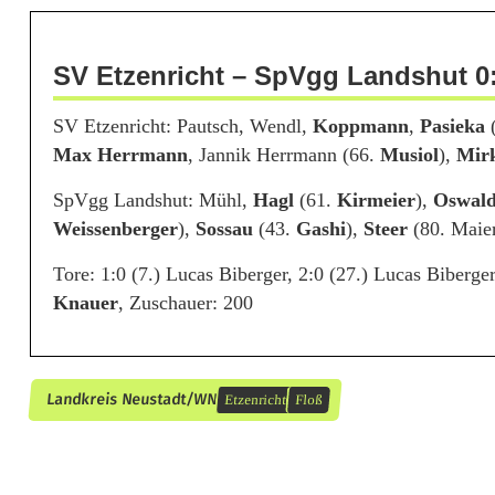
e
n
SV Etzenricht – SpVgg Landshut 0:
r
SV Etzenricht: Pautsch, Wendl,
Koppmann
,
Pasieka
i
Max Herrmann
, Jannik Herrmann (66.
Musiol
),
Mir
c
SpVgg Landshut: Mühl,
Hagl
(61.
Kirmeier
),
Oswal
h
Weissenberger
),
Sossau
(43.
Gashi
),
Steer
(80. Maier
t
Tore: 1:0 (7.) Lucas Biberger, 2:0 (27.) Lucas Biberg
g
Knauer
, Zuschauer: 200
e
g
Landkreis Neustadt/WN
Etzenricht
Floß
e
n