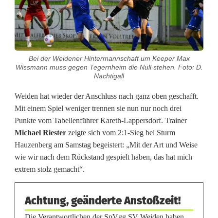
e
s
l
Bei der Weidener Hintermannschaft um Keeper Max
i
Wissmann muss gegen Tegernheim die Null stehen. Foto: D.
Nachtigall
g
Weiden hat wieder der Anschluss nach ganz oben geschafft.
a
Mit einem Spiel weniger trennen sie nun nur noch drei
M
Punkte vom Tabellenführer Kareth-Lappersdorf. Trainer
Michael Riester
zeigte sich vom 2:1-Sieg bei Sturm
i
Hauzenberg am Samstag begeistert: „Mit der Art und Weise
t
wie wir nach dem Rückstand gespielt haben, das hat mich
extrem stolz gemacht“.
t
e
Achtung, geänderte Anstoßzeit!
:
Die Verantwortlichen der SpVgg SV Weiden haben