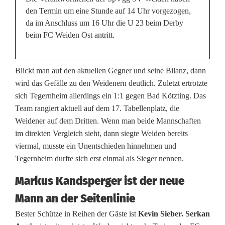
W
den Termin um eine Stunde auf 14 Uhr vorgezogen,
da im Anschluss um 16 Uhr die U 23 beim Derby
e
beim FC Weiden Ost antritt.
i
d
Blickt man auf den aktuellen Gegner und seine Bilanz, dann
wird das Gefälle zu den Weidenern deutlich. Zuletzt ertrotzte
e
sich Tegernheim allerdings ein 1:1 gegen Bad Kötzting. Das
n
Team rangiert aktuell auf dem 17. Tabellenplatz, die
Weidener auf dem Dritten. Wenn man beide Mannschaften
r
im direkten Vergleich sieht, dann siegte Weiden bereits
i
viermal, musste ein Unentschieden hinnehmen und
Tegernheim durfte sich erst einmal als Sieger nennen.
c
Markus Kandsperger ist der neue
h
Mann an der Seitenlinie
t
Bester Schütze in Reihen der Gäste ist
Kevin Sieber. Serkan
e