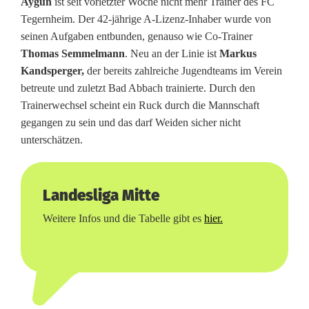
Aygün
ist seit vorletzter Woche nicht mehr Trainer des FC
t
Tegernheim. Der 42-jährige A-Lizenz-Inhaber wurde von
seinen Aufgaben entbunden, genauso wie Co-Trainer
d
Thomas Semmelmann
. Neu an der Linie ist
Markus
e
Kandsperger,
der bereits zahlreiche Jugendteams im Verein
betreute und zuletzt Bad Abbach trainierte. Durch den
n
Trainerwechsel scheint ein Ruck durch die Mannschaft
gegangen zu sein und das darf Weiden sicher nicht
B
unterschätzen.
l
i
Landesliga Mitte
c
Weitere Infos und die Tabelle gibt es
hier.
k
n
a