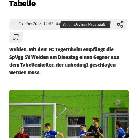
Tabelle
02. Oktober 2023, 12:51 Uhr
Von:
Dagmar Nachtigall
Weiden. Mit dem FC Tegernheim empfängt die
SpVgg SV Weiden am Dienstag einen Gegner aus
dem Tabellenkeller, der unbedingt geschlagen
werden muss.
L
a
n
d