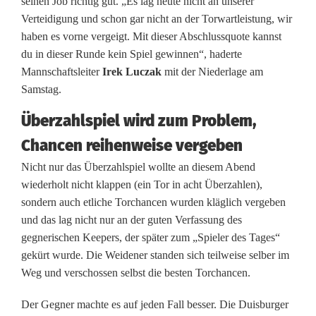
seinen Job richtig gut. „Es lag heute nicht an unserer
r
Verteidigung und schon gar nicht an der Torwartleistung, wir
haben es vorne vergeigt. Mit dieser Abschlussquote kannst
b
du in dieser Runde kein Spiel gewinnen“, haderte
a
Mannschaftsleiter
Irek Luczak
mit der Niederlage am
Samstag.
l
Überzahlspiel wird zum Problem,
l
Chancen reihenweise vergeben
e
Nicht nur das Überzahlspiel wollte an diesem Abend
r
wiederholt nicht klappen (ein Tor in acht Überzahlen),
w
sondern auch etliche Torchancen wurden kläglich vergeben
und das lag nicht nur an der guten Verfassung des
i
gegnerischen Keepers, der später zum „Spieler des Tages“
r
gekürt wurde. Die Weidener standen sich teilweise selber im
Weg und verschossen selbst die besten Torchancen.
d
Der Gegner machte es auf jeden Fall besser. Die Duisburger
d