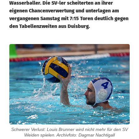
Wasserballer. Die SV-ler scheiterten an ihrer
eigenen Chancenverwertung und unterlagen am
vergangenen Samstag mit 7:15 Toren deutlich gegen
den Tabellenzweiten aus Duisburg.
L
u
f
t
f
ü
r
Schwerer Verlust: Louis Brunner wird nicht mehr für den SV
W
Weiden spielen. Archivfoto: Dagmar Nachtigall