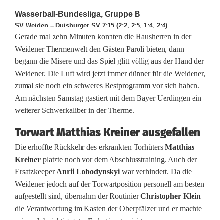
e
Wasserball-Bundesliga, Gruppe B
i
SV Weiden – Duisburger SV 7:15 (2:2, 2:5, 1:4, 2:4)
Gerade mal zehn Minuten konnten die Hausherren in der
d
Weidener Thermenwelt den Gästen Paroli bieten, dann
begann die Misere und das Spiel glitt völlig aus der Hand der
e
Weidener. Die Luft wird jetzt immer dünner für die Weidener,
n
zumal sie noch ein schweres Restprogramm vor sich haben.
Am nächsten Samstag gastiert mit dem Bayer Uerdingen ein
e
weiterer Schwerkaliber in der Therme.
r
Torwart Matthias Kreiner ausgefallen
W
Die erhoffte Rückkehr des erkrankten Torhüters
Matthias
a
Kreiner
platzte noch vor dem Abschlusstraining. Auch der
Ersatzkeeper
Anrii Lobodynskyi
war verhindert. Da die
s
Weidener jedoch auf der Torwartposition personell am besten
s
aufgestellt sind, übernahm der Routinier
Christopher Klein
die Verantwortung im Kasten der Oberpfälzer und er machte
e