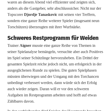
waren an diesem Abend viel effizienter und zeigten sich,
ü
anders als die Gastgeber, sehr abschlusssicher. Nicht nur der
Topscorer
Djordje Tanaskovic
mit seinen vier Treffern,
n
sondern eine ganze Reihe weiterer Spieler (insgesamt neun
n
Torschützen) überzeugten mit ihrer Wurfstärke.
e
Schweres Restprogramm für Weiden
r
Trainer
Aigner
musste eine ganze Reihe von Themen in
seiner Spielanalyse bemängeln, versuchte aber auch Positives
im Spiel seiner Schützlinge hervorzuheben. Ein Drittel der
gesamten Spielzeit reiche jedoch nicht, um erfolgreich in der
ausgeglichenen Runde zu spielen. Die guten Spielphasen
müssten überwiegen und der Umgang mit den Torchancen
unbedingt verbessert werden, dann würde sich der Erfolg
auch wieder zeigen. Daran will er vor den schweren
Aufgaben im Restprogramm arbeiten und hofft auf etwas
Zählbares davon.