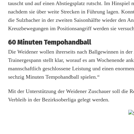
h
tauscht und auf einen Abstiegsplatz rutscht. Im Hinspie
t
nachdem sie über weite Strecken in Führung lagen. Konn
die Sulzbacher in der zweiten Saisonhälfte wieder den Ans
a
Kreuzbewegungen im Positionsangriff werden sie versuch
b
60 Minuten Tempohandball
s
Die Weidener wollen ihrerseits nach Ballgewinnen in de
t
Trainergespann stellt klar, worauf es am Wochenende an
i
mannschaftlich geschlossene Leistung und einen enorme
sechzig Minuten Tempohandball spielen.“
e
g
Mit der Unterstützung der Weidener Zuschauer soll die R
Verbleib in der Bezirksoberliga gelegt werden.
s
g
i