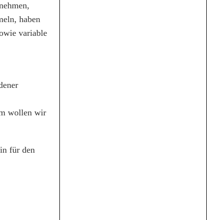
nnehmen,
meln, haben
sowie variable
dener
um wollen wir
in für den