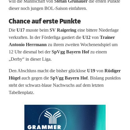
c
will die Mannschaft von
Stefan Grünauer
die ersten Punkte
dieser noch jungen BOL-Saison einfahren.
h
Chance auf erste Punkte
n
Die
U17
musste beim
SV Raigering
eine bittere Niederlage
e
verkraften. In der Förderliga gastiert die
U12
von
Trainer
l
Antonio Herrmann
zu ihrem zweiten Wochenendspiel um
12 Uhr diesmal bei der
SpVgg Bayern Hof
zu einem
l
„Derby“ in dieser Liga.
v
Den Abschluss macht die bisher glücklose
U19
von
Rüdiger
e
Hügel
auch gegen die
SpVgg Bayern Hof
. Bislang punktlos
steht der schwarz-blaue Nachwuchs auf dem letzten
r
Tabellenplatz.
g
e
s