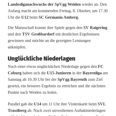
Landesliganachwuchs
der SpVgg Weiden
wieder an. Den
i
Anfang macht am kommenden Freitag, 8. Oktober, um 17.30
Uhr die
U12
beim
SC Germania Amberg
.
e
d
Die Mannschaft konnte ihre Spiele gegen den
SV Raigering
und den
TSV Großbardorf
mit deutlichen Ergebnissen
e
gewinnen und möchte an die gezeigten Leistungen
r
anknüpfen.
l
Unglückliche Niederlagen
Nach einer etwas unglücklichen Niederlage gegen den
FC
a
Coburg
haben sich die
U15-Junioren
in der
Bayernliga
am
g
Samstag ab 10.30 Uhr bei der
SpVgg Bayreuth
zum Ziel
gesetzt, ein besseres Ergebnis zu erreichen und die nächsten
e
Punkte nach Weiden zu holen.
n
Parallel gab die
U14
um 11 Uhr ihre Visitenkarte beim
SVL
s
Trasslberg
ab. Nach zwei unverdienten Auftaktniederlagen