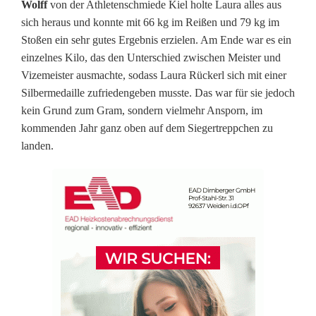
Wolff
von der Athletenschmiede Kiel holte Laura alles aus
sich heraus und konnte mit 66 kg im Reißen und 79 kg im
i
Stoßen ein sehr gutes Ergebnis erzielen. Am Ende war es ein
l
einzelnes Kilo, das den Unterschied zwischen Meister und
Vizemeister ausmachte, sodass Laura Rückerl sich mit einer
b
Silbermedaille zufriedengeben musste. Das war für sie jedoch
e
kein Grund zum Gram, sondern vielmehr Ansporn, im
kommenden Jahr ganz oben auf dem Siegertreppchen zu
r
landen.
i
n
R
i
e
s