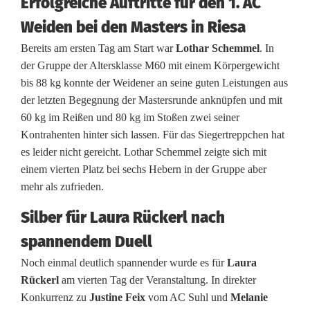
Erfolgreiche Auftritte für den 1. AC
R
Weiden bei den Masters in Riesa
ü
Bereits am ersten Tag am Start war
Lothar Schemmel
. In
der Gruppe der Altersklasse M60 mit einem Körpergewicht
c
bis 88 kg konnte der Weidener an seine guten Leistungen aus
k
der letzten Begegnung der Mastersrunde anknüpfen und mit
60 kg im Reißen und 80 kg im Stoßen zwei seiner
e
Kontrahenten hinter sich lassen. Für das Siegertreppchen hat
r
es leider nicht gereicht. Lothar Schemmel zeigte sich mit
einem vierten Platz bei sechs Hebern in der Gruppe aber
l
mehr als zufrieden.
h
Silber für Laura Rückerl nach
o
spannendem Duell
l
Noch einmal deutlich spannender wurde es für
Laura
t
Rückerl
am vierten Tag der Veranstaltung. In direkter
Konkurrenz zu
Justine Feix
vom AC Suhl und
Melanie
S