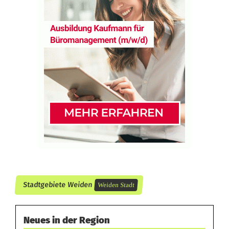
a
,
W
e
i
d
e
n
f
e
Stadtgebiete Weiden
Weiden Stadt
i
e
Neues in der Region