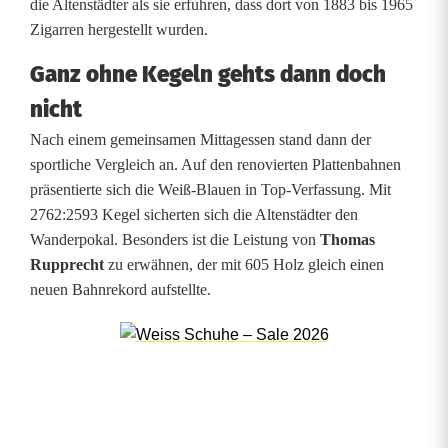
die Altenstädter als sie erfuhren, dass dort von 1883 bis 1965
e
Zigarren hergestellt wurden.
i
Ganz ohne Kegeln gehts dann doch
n
nicht
Nach einem gemeinsamen Mittagessen stand dann der
e
sportliche Vergleich an. Auf den renovierten Plattenbahnen
n
präsentierte sich die Weiß-Blauen in Top-Verfassung. Mit
2762:2593 Kegel sicherten sich die Altenstädter den
H
Wanderpokal. Besonders ist die Leistung von
Thomas
u
Rupprecht
zu erwähnen, der mit 605 Holz gleich einen
neuen Bahnrekord aufstellte.
t
g
e
b