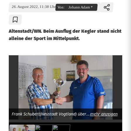
26. August 2022, 11:38 Uhr
Von:
Johann Adam *
Altenstadt/WN. Beim Ausflug der Kegler stand nicht
alleine der Sport im Mittelpunkt.
S
p
o
r
t
Frank Schubert(Neustadt Vogtland) übergibt den Pokal an Matthias Alfery von Weiß-Blau Altenstadt. Foto: Johann Adam
mehr anzeigen
u
n