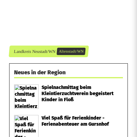
r
a
c
h
t
Landkreis Neustadt/WN
Altenstadt/WN
Neues in der Region
Spielnachmittag beim
Kleintierzuchtverein begeistert
Kinder in Floß
Viel Spaß für Ferienkinder -
Ferienabenteuer am Gursnhof