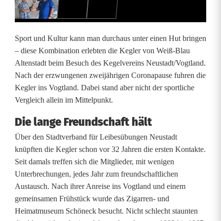
d
K
Sport und Kultur kann man durchaus unter einen Hut bringen
u
– diese Kombination erlebten die Kegler von Weiß-Blau
Altenstadt beim Besuch des Kegelvereins Neustadt/Vogtland.
l
Nach der erzwungenen zweijährigen Coronapause fuhren die
t
Kegler ins Vogtland. Dabei stand aber nicht der sportliche
Vergleich allein im Mittelpunkt.
u
Die lange Freundschaft hält
r
Über den Stadtverband für Leibesübungen Neustadt
u
knüpften die Kegler schon vor 32 Jahren die ersten Kontakte.
n
Seit damals treffen sich die Mitglieder, mit wenigen
Unterbrechungen, jedes Jahr zum freundschaftlichen
t
Austausch. Nach ihrer Anreise ins Vogtland und einem
e
gemeinsamen Frühstück wurde das Zigarren- und
Heimatmuseum Schöneck besucht. Nicht schlecht staunten
r