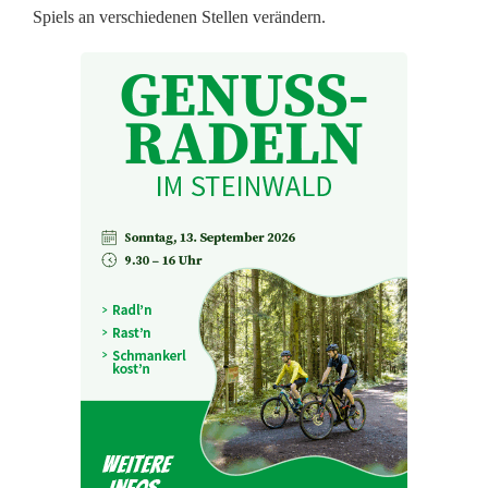
Spiels an verschiedenen Stellen verändern.
n
G
r
o
ß
b
a
r
d
o
r
f