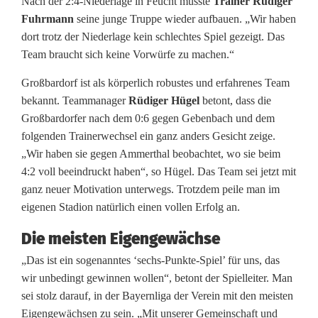
Nach der 2:4-Niederlage in Feucht musste
Trainer Rüdiger
i
Fuhrmann
seine junge Truppe wieder aufbauen. „Wir haben
d
dort trotz der Niederlage kein schlechtes Spiel gezeigt. Das
Team braucht sich keine Vorwürfe zu machen.“
e
Großbardorf ist als körperlich robustes und erfahrenes Team
n
bekannt. Teammanager
Rüdiger Hügel
betont, dass die
g
Großbardorfer nach dem 0:6 gegen Gebenbach und dem
folgenden Trainerwechsel ein ganz anders Gesicht zeige.
e
„Wir haben sie gegen Ammerthal beobachtet, wo sie beim
g
4:2 voll beeindruckt haben“, so Hügel. Das Team sei jetzt mit
ganz neuer Motivation unterwegs. Trotzdem peile man im
e
eigenen Stadion natürlich einen vollen Erfolg an.
n
Die meisten Eigengewächse
T
„Das ist ein sogenanntes ‘sechs-Punkte-Spiel’ für uns, das
a
wir unbedingt gewinnen wollen“, betont der Spielleiter. Man
sei stolz darauf, in der Bayernliga der Verein mit den meisten
b
Eigengewächsen zu sein. „Mit unserer Gemeinschaft und