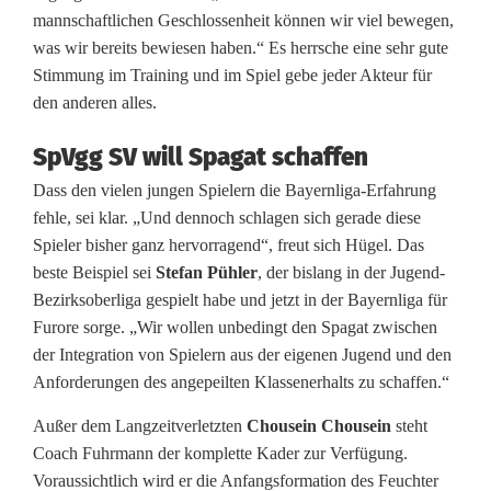
e
mannschaftlichen Geschlossenheit können wir viel bewegen,
was wir bereits bewiesen haben.“ Es herrsche eine sehr gute
l
Stimmung im Training und im Spiel gebe jeder Akteur für
l
den anderen alles.
e
SpVgg SV will Spagat schaffen
n
Dass den vielen jungen Spielern die Bayernliga-Erfahrung
fehle, sei klar. „Und dennoch schlagen sich gerade diese
n
Spieler bisher ganz hervorragend“, freut sich Hügel. Das
a
beste Beispiel sei
Stefan Pühler
, der bislang in der Jugend-
Bezirksoberliga gespielt habe und jetzt in der Bayernliga für
c
Furore sorge. „Wir wollen unbedingt den Spagat zwischen
h
der Integration von Spielern aus der eigenen Jugend und den
Anforderungen des angepeilten Klassenerhalts zu schaffen.“
b
Außer dem Langzeitverletzten
Chousein Chousein
steht
a
Coach Fuhrmann der komplette Kader zur Verfügung.
r
Voraussichtlich wird er die Anfangsformation des Feuchter