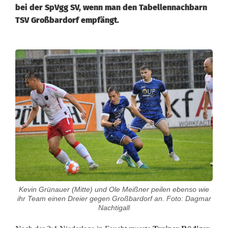
bei der SpVgg SV, wenn man den Tabellennachbarn
TSV Großbardorf empfängt.
S
p
V
g
g
S
V
Kevin Grünauer (Mitte) und Ole Meißner peilen ebenso wie
W
ihr Team einen Dreier gegen Großbardorf an. Foto: Dagmar
Nachtigall
e