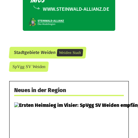
u
n
t
e
Stadtgebiete Weiden
Weiden Stadt
r
SpVgg SV Weiden
Z
u
Neues in der Region
g
z
w
a