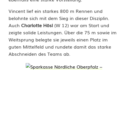
e
Vincent lief ein starkes 800 m Rennen und
belohnte sich mit dem Sieg in dieser Disziplin.
r
Auch
Charlotte Hösl
(W 12) war am Start und
ö
zeigte solide Leistungen. Über die 75 m sowie im
Weitsprung belegte sie jeweils einen Platz im
f
guten Mittelfeld und rundete damit das starke
f
Abschneiden des Teams ab.
n
u
n
g