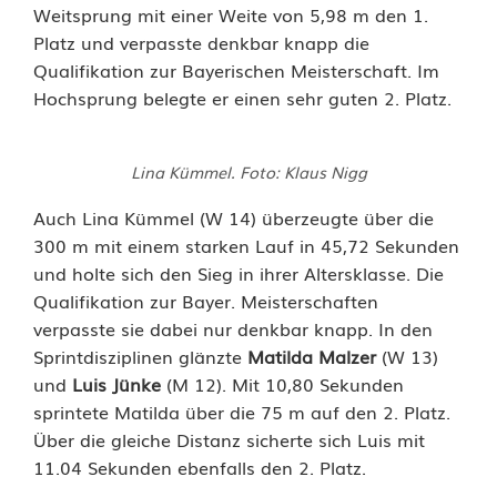
l
Weitsprung mit einer Weite von 5,98 m den 1.
Platz und verpasste denkbar knapp die
ä
Qualifikation zur Bayerischen Meisterschaft. Im
n
Hochsprung belegte er einen sehr guten 2. Platz.
z
Lina Kümmel. Foto: Klaus Nigg
t
Auch Lina Kümmel (W 14) überzeugte über die
b
300 m mit einem starken Lauf in 45,72 Sekunden
e
und holte sich den Sieg in ihrer Altersklasse. Die
Qualifikation zur Bayer. Meisterschaften
i
verpasste sie dabei nur denkbar knapp. In den
E
Sprintdisziplinen glänzte
Matilda Malzer
(W 13)
und
Luis Jünke
(M 12). Mit 10,80 Sekunden
s
sprintete Matilda über die 75 m auf den 2. Platz.
c
Über die gleiche Distanz sicherte sich Luis mit
11.04 Sekunden ebenfalls den 2. Platz.
h