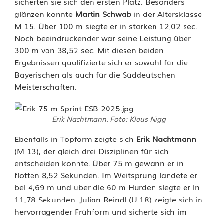
sicherten sie sich den ersten Platz. Besonders
V
glänzen konnte
Martin Schwab
in der Altersklasse
o
M 15. Über 100 m siegte er in starken 12,02 sec.
Noch beeindruckender war seine Leistung über
h
300 m von 38,52 sec. Mit diesen beiden
e
Ergebnissen qualifizierte sich er sowohl für die
Bayerischen als auch für die Süddeutschen
n
Meisterschaften.
s
t
Erik Nachtmann. Foto: Klaus Nigg
r
Ebenfalls in Topform zeigte sich
Erik Nachtmann
a
(M 13), der gleich drei Disziplinen für sich
entscheiden konnte. Über 75 m gewann er in
u
flotten 8,52 Sekunden. Im Weitsprung landete er
ß
bei 4,69 m und über die 60 m Hürden siegte er in
11,78 Sekunden. Julian Reindl (U 18) zeigte sich in
g
hervorragender Frühform und sicherte sich im