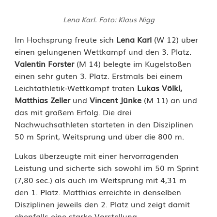
e
Lena Karl. Foto: Klaus Nigg
n
Im Hochsprung freute sich
Lena Karl
(W 12) über
b
einen gelungenen Wettkampf und den 3. Platz.
Valentin Forster
(M 14) belegte im Kugelstoßen
a
einen sehr guten 3. Platz. Erstmals bei einem
c
Leichtathletik-Wettkampf traten
Lukas Völkl,
Matthias Zeller
und
Vincent Jünke
(M 11) an und
h
das mit großem Erfolg. Die drei
e
Nachwuchsathleten starteten in den Disziplinen
50 m Sprint, Weitsprung und über die 800 m.
r
Lukas überzeugte mit einer hervorragenden
B
Leistung und sicherte sich sowohl im 50 m Sprint
a
(7,80 sec.) als auch im Weitsprung mit 4,31 m
den 1. Platz. Matthias erreichte in denselben
h
Disziplinen jeweils den 2. Platz und zeigt damit
n
ebenfalls eine starke Vorstellung.