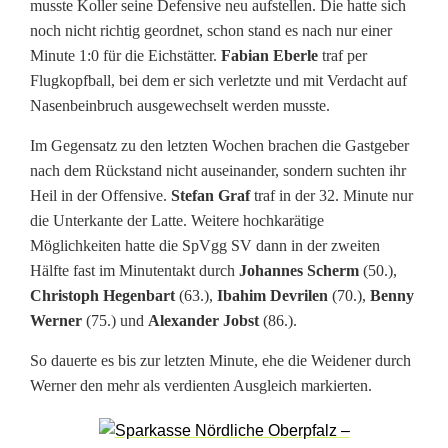
musste Koller seine Defensive neu aufstellen. Die hatte sich
e
noch nicht richtig geordnet, schon stand es nach nur einer
r
Minute 1:0 für die Eichstätter.
Fabian Eberle
traf per
Flugkopfball, bei dem er sich verletzte und mit Verdacht auf
t
Nasenbeinbruch ausgewechselt werden musste.
f
Im Gegensatz zu den letzten Wochen brachen die Gastgeber
a
nach dem Rückstand nicht auseinander, sondern suchten ihr
Heil in der Offensive.
Stefan Graf
traf in der 32. Minute nur
s
die Unterkante der Latte. Weitere hochkarätige
t
Möglichkeiten hatte die SpVgg SV dann in der zweiten
Hälfte fast im Minutentakt durch
Johannes Scherm
(50.),
p
Christoph Hegenbart
(63.),
Ibahim Devrilen
(70.),
Benny
e
Werner
(75.) und
Alexander Jobst
(86.).
r
So dauerte es bis zur letzten Minute, ehe die Weidener durch
Werner den mehr als verdienten Ausgleich markierten.
f
e