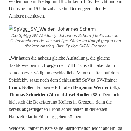
wollen nun am Freitag um 18 Uhr beim 1. SC Feucht und am
Dienstag um 19 Uhr zuhause im Derby gegen den FC
t
Amberg nachlegen.
Die SpVgg SV Weiden (r. Johannes Scherm) holte sich am
Osterwochenende vier wichtige Zähler im Kampf gegen den
direkten Abstieg. Bild: SpVgg SV/W. Franken
„Wir hatten die nahezu gleiche Aufstellung, die gleiche
Taktik wie beim 1:1 gegen den VfB Eichstätt – aber dann
standen zwei völlig unterschiedliche Mannschaften auf dem
Spielfeld“, sagte nach dem Schlusspfiff SpVgg SV-Trainer
Franz Koller
. Für seine Elf trafen
Benjamin Werner
(58.),
Thomas Schneider
(74.) und
Josef Rodler
(88.). Dennoch
hielt sich die Begeisterung Kollers in Grenzen, denn die
bereits abgestiegenen Frohnlacher hätten in der ersten
Halbzeit klar in Führung gehen können.
Weidens Trainer musste seine Startformation leicht ändern, da