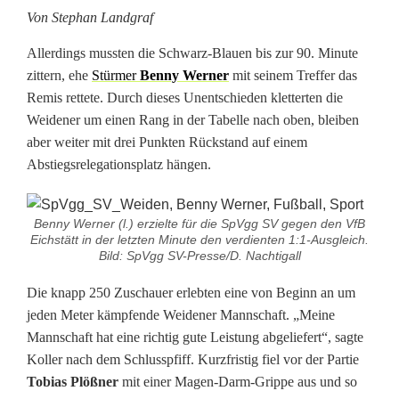
g
Von Stephan Landgraf
S
Allerdings mussten die Schwarz-Blauen bis zur 90. Minute
V
zittern, ehe
Stürmer
Benny Werner
mit seinem Treffer das
Remis rettete. Durch dieses Unentschieden kletterten die
W
Weidener um einen Rang in der Tabelle nach oben, bleiben
e
aber weiter mit drei Punkten Rückstand auf einem
Abstiegsrelegationsplatz hängen.
i
d
Benny Werner (l.) erzielte für die SpVgg SV gegen den VfB
Eichstätt in der letzten Minute den verdienten 1:1-Ausgleich.
e
Bild: SpVgg SV-Presse/D. Nachtigall
n
Die knapp 250 Zuschauer erlebten eine von Beginn an um
f
jeden Meter kämpfende Weidener Mannschaft. „Meine
Mannschaft hat eine richtig gute Leistung abgeliefert“, sagte
e
Koller nach dem Schlusspfiff. Kurzfristig fiel vor der Partie
i
Tobias Plößner
mit einer Magen-Darm-Grippe aus und so