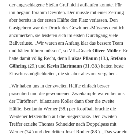
der angeschlagene Stefan Graf nicht auflaufen konnte. Für
ihn begann Ibrahim Devrilen. Der musste mit einer Zerrung
aber bereits in der ersten Hälfte den Platz verlassen. Den
Gastgebern war der Druck des Gewinnen-Müssens deutlich
anzumerken, sie leisteten sich im ersten Durchgang viele
Ballverluste. „Wir waren am Anfang klar das bessere Team
und hätten führen müssen“, so VfL-Coach
Oliver Müller
. Er
hatte damit völlig Recht, denn
Lukas Pflaum
(13.),
Stefano
Göhring
(29.) und
Kevin Hartmann
(31./38.) hatten beste
Einschussmöglichkeiten, die sie aber allesamt vergaben.
„Wir haben uns in der zweiten Hälfte einfach besser
präsentiert und die gewonnenen Zweikämpfe waren bei uns
der Türöffner“, bilanzierte Koller dann über die zweite
Hälfte. Benjamin Werner (58.) per Kopfball brachte die
Weidener letztendlich auf die Siegerstraße. Den zweiten
Treffer erzielte Thomas Schneider nach Doppelpass mit
Werner (74.) und den dritten Josef Rodler (88.). „Das war ein