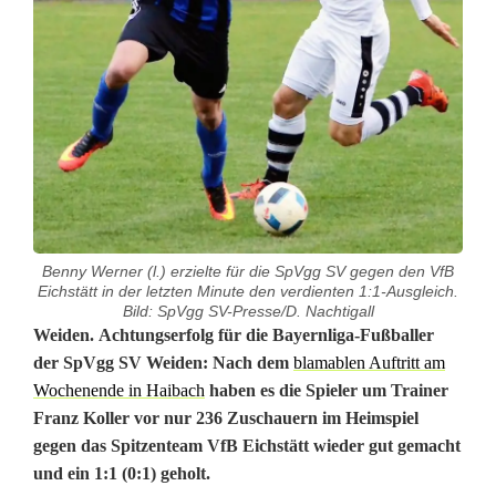
Benny Werner (l.) erzielte für die SpVgg SV gegen den VfB
Eichstätt in der letzten Minute den verdienten 1:1-Ausgleich.
Bild: SpVgg SV-Presse/D. Nachtigall
S
Weiden. Achtungserfolg für die Bayernliga-Fußballer
der SpVgg SV Weiden: Nach dem
blamablen Auftritt am
p
Wochenende in Haibach
haben es die Spieler um Trainer
Franz Koller vor nur 236 Zuschauern im Heimspiel
V
gegen das Spitzenteam VfB Eichstätt wieder gut gemacht
g
und ein 1:1 (0:1) geholt.