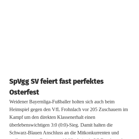
k
t
e
s
O
s
t
SpVgg SV feiert fast perfektes
e
Osterfest
r
Weidener Bayernliga-Fußballer holten sich auch beim
Heimspiel gegen den VfL Frohnlach vor 205 Zuschauern im
f
Kampf um den direkten Klassenerhalt einen
e
überlebenswichtigen 3:0 (0:0)-Sieg. Damit halten die
Schwarz-Blauen Anschluss an die Mitkonkurrenten und
s