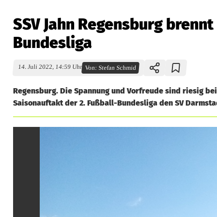
SSV Jahn Regensburg brennt a
Bundesliga
14. Juli 2022, 14:59 Uhr
Von:
Stefan Schmid
Regensburg. Die Spannung und Vorfreude sind riesig be
Saisonauftakt der 2. Fußball-Bundesliga den SV Darmsta
S
S
V
J
a