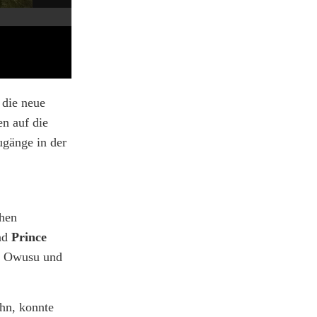
 die neue
en auf die
ugänge in der
chen
nd
Prince
it Owusu und
ahn, konnte