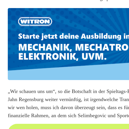
k
t
i
n
d
e
r
2
.
„Wir schauen uns um“, so die Botschaft in der Spieltags
Jahn Regensburg weiter vernünftig, ist irgendwelche Tra
B
wir wen holen, muss ich davon überzeugt sein, dass es f
u
finanzielle Rahmen, an dem sich Selimbegovic und Sport
n