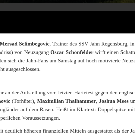
Mersad Selimbegovic
, Trainer des SSV Jahn Regensburg, in
andriss) von Neuzugang
Oscar Schönfelder
wirft einen Schatt
ürfen sich die Jahn-Fans am Samstag auf hoch motivierte Neuz
cht ausgeschlossen.
ehr an der Aufstellung vom letzten Härtetest gegen den englis
novic
(Torhüter),
Maximilian Thalhammer
,
Joshua Mees
u
ngländer auf dem Rasen. Heißt im Klartext: Doppelspitze m
rperlichen Voraussetzungen.
deutlich höheren finanziellen Mitteln ausgestattet als der J