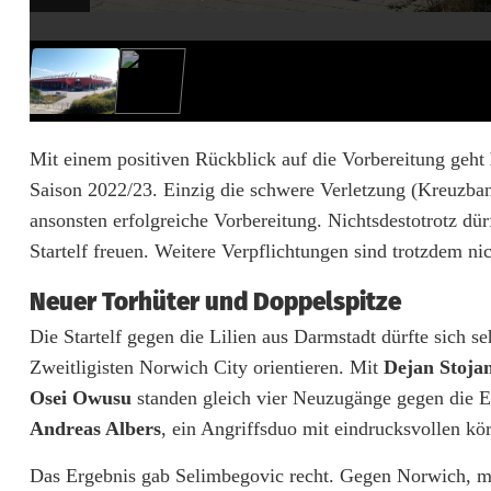
b
r
e
n
Mit einem positiven Rückblick auf die Vorbereitung geht
Saison 2022/23. Einzig die schwere Verletzung (Kreuzb
n
ansonsten erfolgreiche Vorbereitung. Nichtsdestotrotz d
t
Startelf freuen. Weitere Verpflichtungen sind trotzdem ni
a
Neuer Torhüter und Doppelspitze
u
Die Startelf gegen die Lilien aus Darmstadt dürfte sich s
f
Zweitligisten Norwich City orientieren. Mit
Dejan Stoja
Osei Owusu
standen gleich vier Neuzugänge gegen die E
d
Andreas Albers
, ein Angriffsduo mit eindrucksvollen kö
e
Das Ergebnis gab Selimbegovic recht. Gegen Norwich, mit 
n