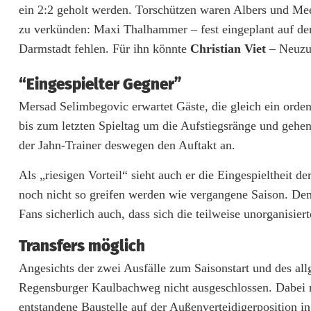
ein 2:2 geholt werden. Torschützen waren Albers und Mee
S
zu verkünden: Maxi Thalhammer – fest eingeplant auf de
Darmstadt fehlen. Für ihn könnte
Christian Viet
– Neuzug
a
i
“Eingespielter Gegner”
s
Mersad Selimbegovic erwartet Gäste, die gleich ein orden
bis zum letzten Spieltag um die Aufstiegsränge und gehe
o
der Jahn-Trainer deswegen den Auftakt an.
n
Als „riesigen Vorteil“ sieht auch er die Eingespieltheit 
a
noch nicht so greifen werden wie vergangene Saison. Den
u
Fans sicherlich auch, dass sich die teilweise unorganisiert
f
Transfers möglich
t
Angesichts der zwei Ausfälle zum Saisonstart und des al
a
Regensburger Kaulbachweg nicht ausgeschlossen. Dabei n
entstandene Baustelle auf der Außenverteidigerposition in