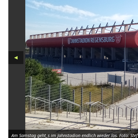
h
n
R
e
g
◄
e
n
s
b
u
r
g
Am Samstag geht_s im Jahnstadion endlich wieder los. Foto: Ste