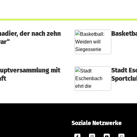
nadier, der nach zehn
Basketba
war“
auptversammlung mit
Stadt Es
ft
Sportclu
Soziale Netzwerke