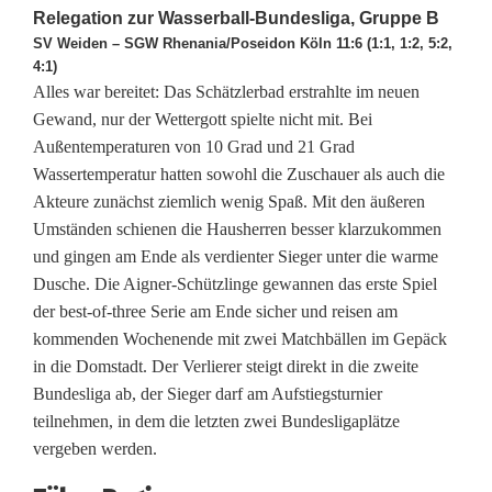
r
Relegation zur Wasserball-Bundesliga, Gruppe B
SV Weiden – SGW Rhenania/Poseidon Köln 11:6 (1:1, 1:2, 5:2,
b
4:1)
Alles war bereitet: Das Schätzlerbad erstrahlte im neuen
a
Gewand, nur der Wettergott spielte nicht mit. Bei
l
Außentemperaturen von 10 Grad und 21 Grad
Wassertemperatur hatten sowohl die Zuschauer als auch die
l
Akteure zunächst ziemlich wenig Spaß. Mit den äußeren
e
Umständen schienen die Hausherren besser klarzukommen
und gingen am Ende als verdienter Sieger unter die warme
r
Dusche. Die Aigner-Schützlinge gewannen das erste Spiel
f
der best-of-three Serie am Ende sicher und reisen am
kommenden Wochenende mit zwei Matchbällen im Gepäck
e
in die Domstadt. Der Verlierer steigt direkt in die zweite
i
Bundesliga ab, der Sieger darf am Aufstiegsturnier
teilnehmen, in dem die letzten zwei Bundesligaplätze
e
vergeben werden.
r