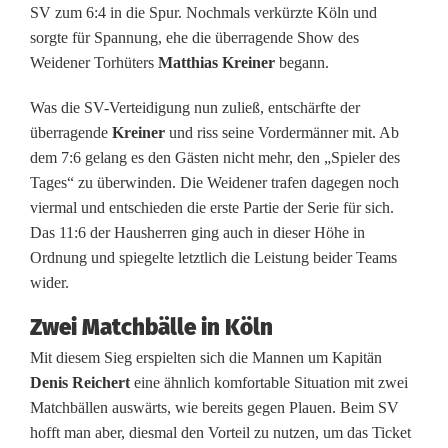
SV zum 6:4 in die Spur. Nochmals verkürzte Köln und
s
sorgte für Spannung, ehe die überragende Show des
Weidener Torhüters
Matthias Kreiner
begann.
t
Was die SV-Verteidigung nun zuließ, entschärfte der
e
überragende
Kreiner
und riss seine Vordermänner mit. Ab
n
dem 7:6 gelang es den Gästen nicht mehr, den „Spieler des
Tages“ zu überwinden. Die Weidener trafen dagegen noch
S
viermal und entschieden die erste Partie der Serie für sich.
i
Das 11:6 der Hausherren ging auch in dieser Höhe in
Ordnung und spiegelte letztlich die Leistung beider Teams
e
wider.
g
Zwei Matchbälle in Köln
i
Mit diesem Sieg erspielten sich die Mannen um Kapitän
m
Denis Reichert
eine ähnlich komfortable Situation mit zwei
Matchbällen auswärts, wie bereits gegen Plauen. Beim SV
s
hofft man aber, diesmal den Vorteil zu nutzen, um das Ticket