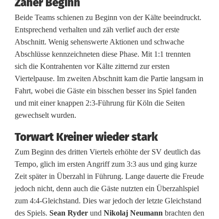
Zäher Beginn
n
Beide Teams schienen zu Beginn von der Kälte beeindruckt.
Entsprechend verhalten und zäh verlief auch der erste
w
Abschnitt. Wenig sehenswerte Aktionen und schwache
i
Abschlüsse kennzeichneten diese Phase. Mit 1:1 trennten
sich die Kontrahenten vor Kälte zitternd zur ersten
c
Viertelpause. Im zweiten Abschnitt kam die Partie langsam in
h
Fahrt, wobei die Gäste ein bisschen besser ins Spiel fanden
und mit einer knappen 2:3-Führung für Köln die Seiten
t
gewechselt wurden.
i
Torwart Kreiner wieder stark
g
Zum Beginn des dritten Viertels erhöhte der SV deutlich das
e
Tempo, glich im ersten Angriff zum 3:3 aus und ging kurze
Zeit später in Überzahl in Führung. Lange dauerte die Freude
n
jedoch nicht, denn auch die Gäste nutzten ein Überzahlspiel
e
zum 4:4-Gleichstand. Dies war jedoch der letzte Gleichstand
des Spiels.
Sean Ryder
und
Nikolaj Neumann
brachten den
r