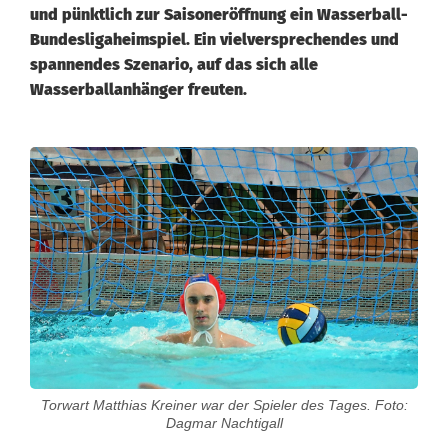
und pünktlich zur Saisoneröffnung ein Wasserball-
Bundesligaheimspiel. Ein vielversprechendes und
spannendes Szenario, auf das sich alle
Wasserballanhänger freuten.
S
V
-
W
a
s
s
Torwart Matthias Kreiner war der Spieler des Tages. Foto:
Dagmar Nachtigall
e