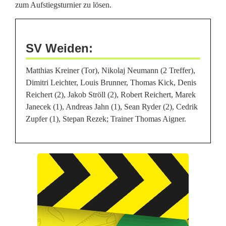
a
zum Aufstiegsturnier zu lösen.
n
i
SV Weiden
:
e
Matthias Kreiner (Tor), Nikolaj Neumann (2 Treffer),
r
Dimitri Leichter, Louis Brunner, Thomas Kick, Denis
Reichert (2), Jakob Ströll (2), Robert Reichert, Marek
t
Janecek (1), Andreas Jahn (1), Sean Ryder (2), Cedrik
e
Zupfer (1), Stepan Rezek; Trainer Thomas Aigner.
n
S
c
h
ä