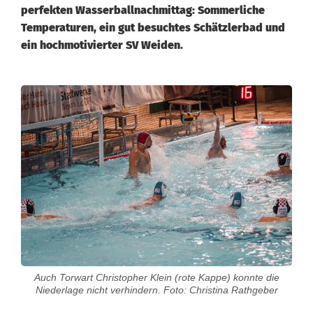
perfekten Wasserballnachmittag: Sommerliche
Temperaturen, ein gut besuchtes Schätzlerbad und
ein hochmotivierter SV Weiden.
S
V
W
e
i
d
e
Auch Torwart Christopher Klein (rote Kappe) konnte die
n
Niederlage nicht verhindern. Foto: Christina Rathgeber
v