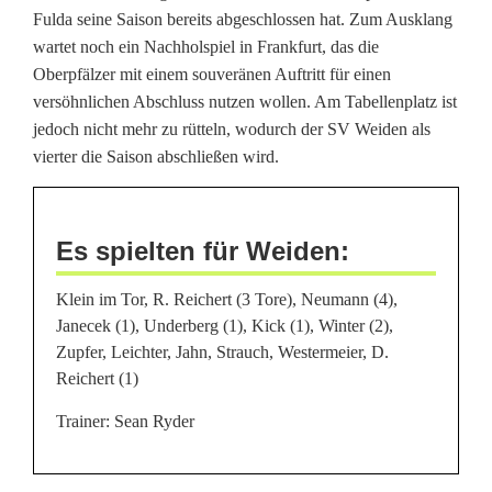
g
Fulda seine Saison bereits abgeschlossen hat. Zum Ausklang
wartet noch ein Nachholspiel in Frankfurt, das die
e
Oberpfälzer mit einem souveränen Auftritt für einen
n
versöhnlichen Abschluss nutzen wollen. Am Tabellenplatz ist
jedoch nicht mehr zu rütteln, wodurch der SV Weiden als
F
vierter die Saison abschließen wird.
u
l
Es spielten für Weiden:
d
Klein im Tor, R. Reichert (3 Tore), Neumann (4),
a
Janecek (1), Underberg (1), Kick (1), Winter (2),
i
Zupfer, Leichter, Jahn, Strauch, Westermeier, D.
Reichert (1)
m
Trainer: Sean Ryder
F
ü