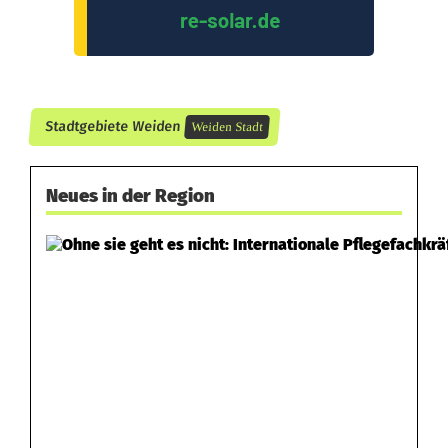
ß
e
n
Stadtgebiete Weiden
Weiden Stadt
Neues in der Region