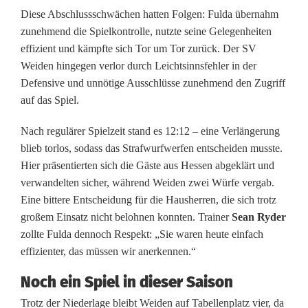
s
Diese Abschlussschwächen hatten Folgen: Fulda übernahm
p
zunehmend die Spielkontrolle, nutzte seine Gelegenheiten
effizient und kämpfte sich Tor um Tor zurück. Der SV
i
Weiden hingegen verlor durch Leichtsinnsfehler in der
e
Defensive und unnötige Ausschlüsse zunehmend den Zugriff
auf das Spiel.
l
k
Nach regulärer Spielzeit stand es 12:12 – eine Verlängerung
blieb torlos, sodass das Strafwurfwerfen entscheiden musste.
r
Hier präsentierten sich die Gäste aus Hessen abgeklärt und
i
verwandelten sicher, während Weiden zwei Würfe vergab.
Eine bittere Entscheidung für die Hausherren, die sich trotz
m
großem Einsatz nicht belohnen konnten. Trainer
Sean Ryder
zollte Fulda dennoch Respekt: „Sie waren heute einfach
i
effizienter, das müssen wir anerkennen.“
g
Noch ein Spiel in dieser Saison
e
Trotz der Niederlage bleibt Weiden auf Tabellenplatz vier, da