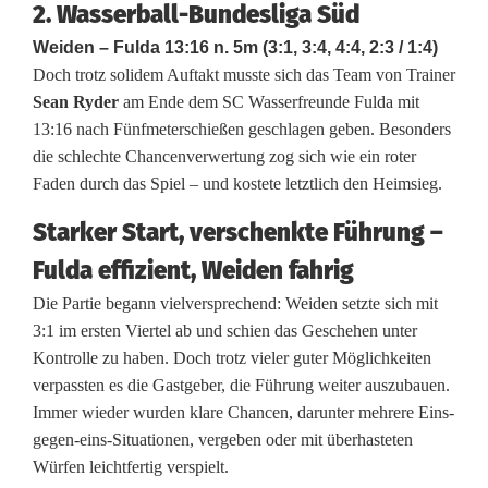
2. Wasserball-Bundesliga Süd
e
Weiden – Fulda 13:16 n. 5m (3:1, 3:4, 4:4, 2:3 / 1:4)
r
Doch trotz solidem Auftakt musste sich das Team von Trainer
Sean Ryder
am Ende dem SC Wasserfreunde Fulda mit
l
13:16 nach Fünfmeterschießen geschlagen geben. Besonders
i
die schlechte Chancenverwertung zog sich wie ein roter
Faden durch das Spiel – und kostete letztlich den Heimsieg.
e
Starker Start, verschenkte Führung –
r
Fulda effizient, Weiden fahrig
t
Die Partie begann vielversprechend: Weiden setzte sich mit
H
3:1 im ersten Viertel ab und schien das Geschehen unter
Kontrolle zu haben. Doch trotz vieler guter Möglichkeiten
e
verpassten es die Gastgeber, die Führung weiter auszubauen.
i
Immer wieder wurden klare Chancen, darunter mehrere Eins-
gegen-eins-Situationen, vergeben oder mit überhasteten
m
Würfen leichtfertig verspielt.