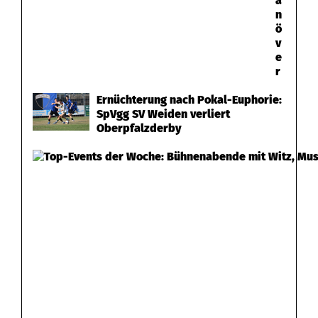
a
n
ö
v
e
r
Ernüchterung nach Pokal-Euphorie:
SpVgg SV Weiden verliert
Oberpfalzderby