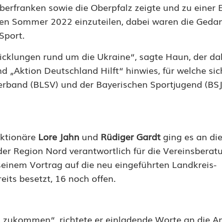
erfranken sowie die Oberpfalz zeigte und zu einer E
den Sommer 2022 einzuteilen, dabei waren die Geda
Sport.
icklungen rund um die Ukraine“, sagte Haun, der da
 „Aktion Deutschland Hilft“ hinwies, für welche sic
band (BLSV) und der Bayerischen Sportjugend (BSJ
nktionäre
Lore Jahn
und
Rüdiger Gardt
ging es an die
 der Region Nord verantwortlich für die Vereinsberat
seinem Vortrag auf die neu eingeführten Landkreis-
its besetzt, 16 noch offen.
zukommen“, richtete er einladende Worte an die 