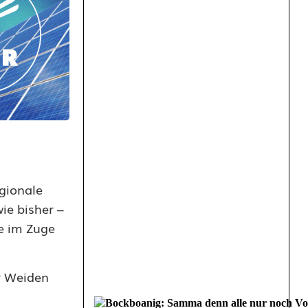
gionale
ie bisher –
e im Zuge
er Weiden