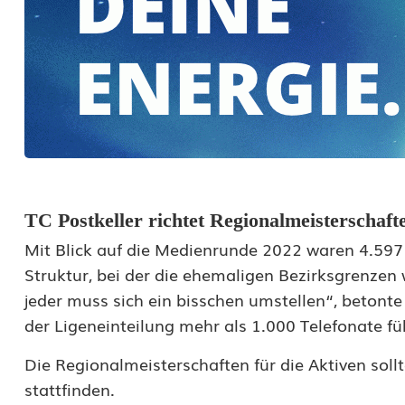
i
s
-
B
e
a
u
TC Postkeller richtet Regionalmeisterschaft
f
Mit Blick auf die Medienrunde 2022 waren 4.597 
t
Struktur, bei der die ehemaligen Bezirksgrenzen 
jeder muss sich ein bisschen umstellen“, betont
r
der Ligeneinteilung mehr als 1.000 Telefonate f
a
Die Regionalmeisterschaften für die Aktiven soll
g
stattfinden.