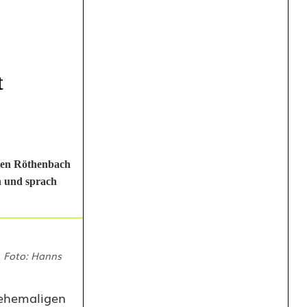
t
chen Röthenbach
n und sprach
. Foto: Hanns
e ehemaligen