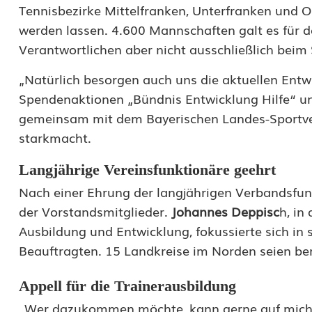
Tennisbezirke Mittelfranken, Unterfranken und Ob
n
werden lassen. 4.600 Mannschaften galt es für 
i
Verantwortlichen aber nicht ausschließlich beim 
s
„Natürlich besorgen auch uns die aktuellen Entw
i
Spendenaktionen „Bündnis Entwicklung Hilfe“ und
gemeinsam mit dem Bayerischen Landes-Sportver
n
starkmacht.
N
Langjährige Vereinsfunktionäre geehrt
o
Nach einer Ehrung der langjährigen Verbandsfu
r
der Vorstandsmitglieder.
Johannes Deppisc
h, in
d
Ausbildung und Entwicklung, fokussierte sich in 
Beauftragten. 15 Landkreise im Norden seien bere
b
a
Appell für die Trainerausbildung
y
„Wer dazukommen möchte, kann gerne auf mich 