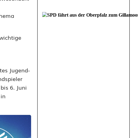
 Thema
 wichtige
gtes Jugend-
ndspieler
is 6. Juni
 in