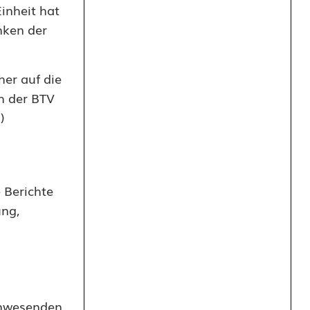
inheit hat
nken der
her auf die
h der BTV
)
 Berichte
ung,
Anwesenden.