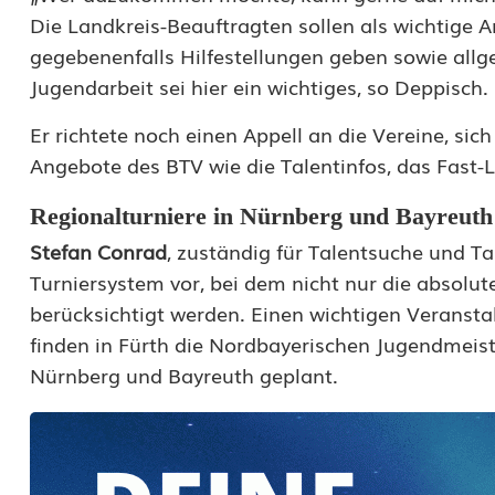
Die Landkreis-Beauftragten sollen als wichtige 
e
gegebenenfalls Hilfestellungen geben sowie all
r
Jugendarbeit sei hier ein wichtiges, so Deppisch.
n
Er richtete noch einen Appell an die Vereine, sic
:
Angebote des BTV wie die Talentinfos, das Fast-
L
Regionalturniere in Nürnberg und Bayreuth
a
Stefan Conrad
, zuständig für Talentsuche und Ta
n
Turniersystem vor, bei dem nicht nur die absolute
berücksichtigt werden. Einen wichtigen Veranstal
d
finden in Fürth die Nordbayerischen Jugendmeiste
k
Nürnberg und Bayreuth geplant.
r
e