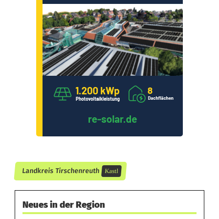
a
m
p
f
i
n
K
a
s
t
Landkreis Tirschenreuth
Kastl
l
Neues in der Region