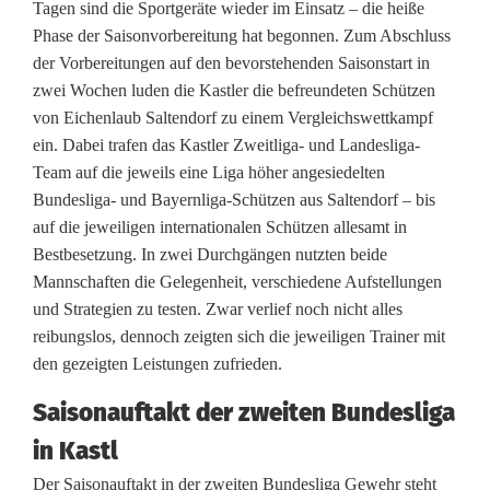
Tagen sind die Sportgeräte wieder im Einsatz – die heiße
r
Phase der Saisonvorbereitung hat begonnen. Zum Abschluss
der Vorbereitungen auf den bevorstehenden Saisonstart in
z
zwei Wochen luden die Kastler die befreundeten Schützen
u
von Eichenlaub Saltendorf zu einem Vergleichswettkampf
ein. Dabei trafen das Kastler Zweitliga- und Landesliga-
f
Team auf die jeweils eine Liga höher angesiedelten
r
Bundesliga- und Bayernliga-Schützen aus Saltendorf – bis
auf die jeweiligen internationalen Schützen allesamt in
i
Bestbesetzung. In zwei Durchgängen nutzten beide
e
Mannschaften die Gelegenheit, verschiedene Aufstellungen
und Strategien zu testen. Zwar verlief noch nicht alles
d
reibungslos, dennoch zeigten sich die jeweiligen Trainer mit
e
den gezeigten Leistungen zufrieden.
n
Saisonauftakt der zweiten Bundesliga
n
in Kastl
Der Saisonauftakt in der zweiten Bundesliga Gewehr steht