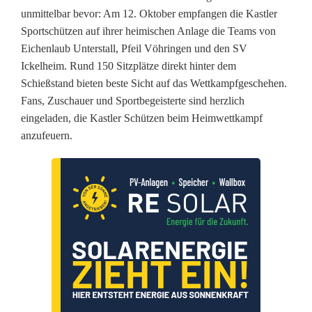
a
unmittelbar bevor: Am 12. Oktober empfangen die Kastler
c
Sportschützen auf ihrer heimischen Anlage die Teams von
Eichenlaub Unterstall, Pfeil Vöhringen und den SV
h
Ickelheim. Rund 150 Sitzplätze direkt hinter dem
T
Schießstand bieten beste Sicht auf das Wettkampfgeschehen.
Fans, Zuschauer und Sportbegeisterte sind herzlich
e
eingeladen, die Kastler Schützen beim Heimwettkampf
s
anzufeuern.
t
w
e
t
t
k