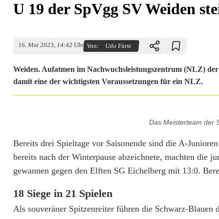
U 19 der SpVgg SV Weiden stei
16. Mai 2023, 14:42 Uhr
Von:
Udo Fürst
Weiden. Aufatmen im Nachwuchsleistungszentrum (NLZ) der Sp
damit eine der wichtigsten Voraussetzungen für ein NLZ.
U
Das Meisterteam der 
1
Bereits drei Spieltage vor Saisonende sind die A-Junior
9
bereits nach der Winterpause abzeichnete, machten die j
d
gewannen gegen den Elften SG Eichelberg mit 13:0. Bereit
e
18 Siege in 21 Spielen
r
Als souveräner Spitzenreiter führen die Schwarz-Blauen 