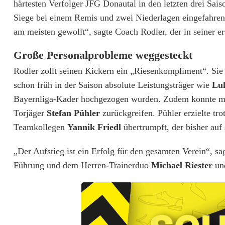
härtesten Verfolger JFG Donautal in den letzten drei Sai
S
Siege bei einem Remis und zwei Niederlagen eingefahren
p
am meisten gewollt“, sagte Coach Rodler, der in seiner ers
V
Große Personalprobleme weggesteckt
g
Rodler zollt seinen Kickern ein „Riesenkompliment“. Sie
g
schon früh in der Saison absolute Leistungsträger wie
Lu
Bayernliga-Kader hochgezogen wurden. Zudem konnte man
S
Torjäger
Stefan Pühler
zurückgreifen. Pühler erzielte tr
V
Teamkollegen
Yannik Friedl
übertrumpft, der bisher auf 
W
„Der Aufstieg ist ein Erfolg für den gesamten Verein“, 
e
Führung und dem Herren-Trainerduo
Michael Riester
un
i
d
e