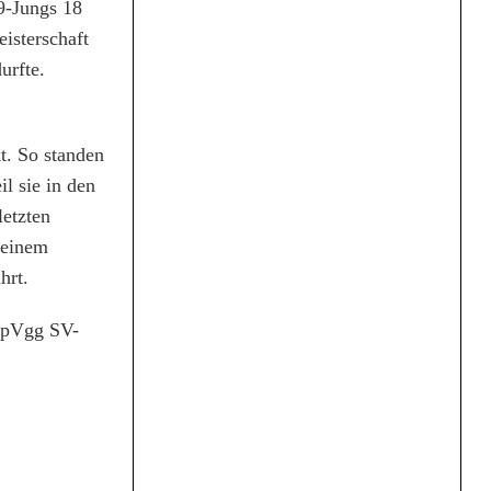
19-Jungs 18
isterschaft
urfte.
t. So standen
l sie in den
etzten
seinem
hrt.
 SpVgg SV-