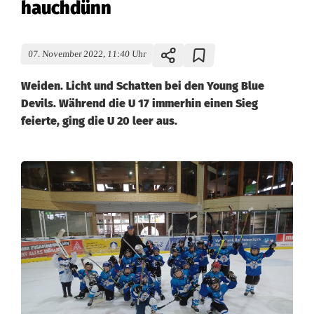
hauchdünn
07. November 2022, 11:40 Uhr
Weiden. Licht und Schatten bei den Young Blue
Devils. Während die U 17 immerhin einen Sieg
feierte, ging die U 20 leer aus.
U
2
0
d
e
r