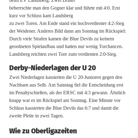
beim EV Landsberg. Zwei Drittel
beherrschte man den Gegner klar und führte mit 4:0. Erst
r
kurz vor Schluss kam Landsberg
l
zu zwei Toren. Am Ende stand ein hochverdienter 4:2-Sieg
der Weidener. Anderes Bild dann am Sonntag im Rückspiel:
i
Durch viele Strafen kamen die Blue Devils zu keinem
e
geordneten Spielaufbau und hatten nur wenig Torchancen.
Landsberg reichten zwei Tore zum verdienten 2:0-Sieg.
r
Derby-Niederlagen der U 20
t
Zwei Niederlagen kassierten die U 20-Junioren gegen den
D
Nachbarn aus Selb. Am Samstag fiel die Entscheidung erst
e
im Penaltyschießen, als der ERSC mit 4:3 gewann. Ähnlich
knapp war es im Rückspiel am Sonntag. Eine Minute vor
r
Schluss kassierten die Blue Devils das 6:7 und damit die
b
zweite Pleite in zwei Tagen.
y
Wie zu Oberligazeiten