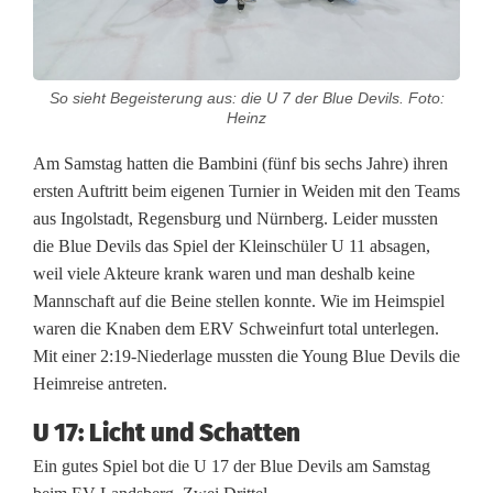
B
l
So sieht Begeisterung aus: die U 7 der Blue Devils. Foto:
u
Heinz
e
Am Samstag hatten die Bambini (fünf bis sechs Jahre) ihren
ersten Auftritt beim eigenen Turnier in Weiden mit den Teams
D
aus Ingolstadt, Regensburg und Nürnberg. Leider mussten
e
die Blue Devils das Spiel der Kleinschüler U 11 absagen,
weil viele Akteure krank waren und man deshalb keine
v
Mannschaft auf die Beine stellen konnte. Wie im Heimspiel
i
waren die Knaben dem ERV Schweinfurt total unterlegen.
Mit einer 2:19-Niederlage mussten die Young Blue Devils die
l
Heimreise antreten.
s
U 17: Licht und Schatten
v
Ein gutes Spiel bot die U 17 der Blue Devils am Samstag
e