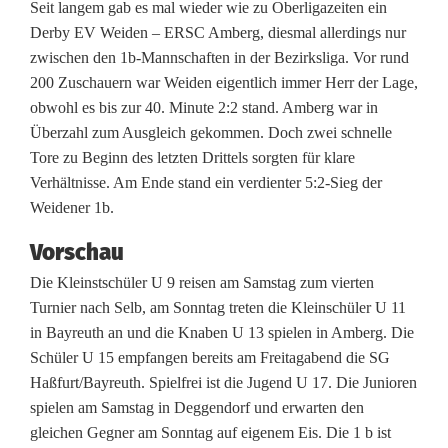
s
Seit langem gab es mal wieder wie zu Oberligazeiten ein
Derby EV Weiden – ERSC Amberg, diesmal allerdings nur
g
zwischen den 1b-Mannschaften in der Bezirksliga. Vor rund
e
200 Zuschauern war Weiden eigentlich immer Herr der Lage,
obwohl es bis zur 40. Minute 2:2 stand. Amberg war in
g
Überzahl zum Ausgleich gekommen. Doch zwei schnelle
e
Tore zu Beginn des letzten Drittels sorgten für klare
Verhältnisse. Am Ende stand ein verdienter 5:2-Sieg der
n
Weidener 1b.
S
Vorschau
e
Die Kleinstschüler U 9 reisen am Samstag zum vierten
l
Turnier nach Selb, am Sonntag treten die Kleinschüler U 11
in Bayreuth an und die Knaben U 13 spielen in Amberg. Die
b
Schüler U 15 empfangen bereits am Freitagabend die SG
z
Haßfurt/Bayreuth. Spielfrei ist die Jugend U 17. Die Junioren
spielen am Samstag in Deggendorf und erwarten den
w
gleichen Gegner am Sonntag auf eigenem Eis. Die 1 b ist