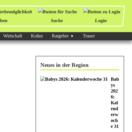
ben
Suche
Login
Wirtschaft
Kultur
Ratgeber
Trauer
Neues in der Region
Bab
ys
202
6:
Kal
end
erw
och
e 31