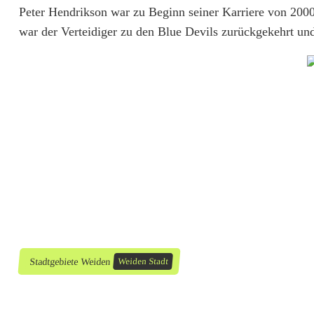
d
Peter Hendrikson war zu Beginn seiner Karriere von 2000 
i
war der Verteidiger zu den Blue Devils zurückgekehrt und 
g
e
r
v
e
r
l
ä
Stadtgebiete Weiden
Weiden Stadt
s
s