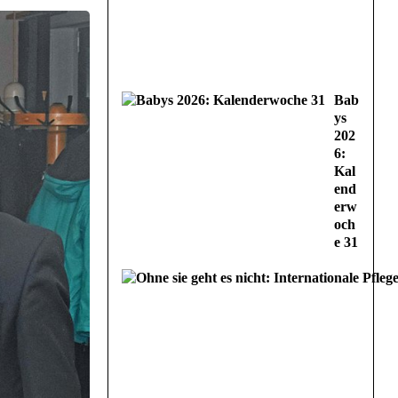
Bab
ys
202
6:
Kal
end
erw
och
e 31