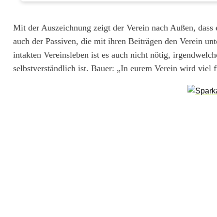
a
Mit der Auszeichnung zeigt der Verein nach Außen, dass er 
u
auch der Passiven, die mit ihren Beiträgen den Verein un
t
intakten Vereinsleben ist es auch nicht nötig, irgendwel
e
selbstverständlich ist. Bauer: „In eurem Verein wird viel 
m
i
t
Ä
h
r
e
'