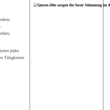
iedene
n
tehen,
siert jedes
en Tätigkeiten