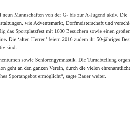
ll neun Mannschaften von der G- bis zur A-Jugend aktiv. Die
anstaltungen, wie Adventsmarkt, Dorfmeisterschaft und versch
alig das Sportplatzfest mit 1600 Besuchern sowie einen große
eine. Die ‘alten Herren’ feiern 2016 zudem ihr 50-jähriges Bes
iv sind.
henturnen sowie Seniorengymnastik. Die Turnabteilung organi
on geht an den ganzen Verein, durch die vielen ehrenamtlich
es Sportangebot ermöglicht“, sagte Bauer weiter.