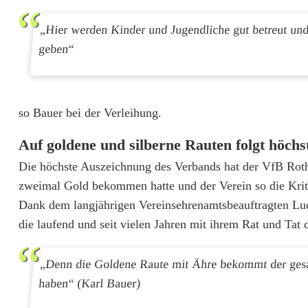
r
„Hier werden Kinder und Jugendliche gut betreut und
c
geben“
h
'
so Bauer bei der Verleihung.
G
o
Auf goldene und silberne Rauten folgt höch
l
Die höchste Auszeichnung des Verbands hat der VfB Roth
zweimal Gold bekommen hatte und der Verein so die Krite
d
Dank dem langjährigen Vereinsehrenamtsbeauftragten Ludw
e
die laufend und seit vielen Jahren mit ihrem Rat und Tat 
n
„Denn die Goldene Raute mit Ähre bekommt der gesamt
e
haben“ (Karl Bauer)
R