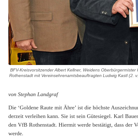
:
G
r
o
ß
e
BFV-Kreisvorsitzender Albert Kellner, Weidens Oberbürgermister K
E
Rothenstadt mit Vereinsehrenamtsbeauftragten Ludwig Kastl (2. v. 
h
von Stephan Landgraf
r
e
Die ‘Goldene Raute mit Ähre’ ist die höchste Auszeichnu
derzeit verleihen kann. Sie ist sein Gütesiegel. Karl Ba
d
den VfB Rothenstadt. Hiermit werde bestätigt, dass der V
u
werde.