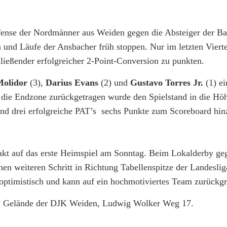
ense der Nordmänner aus Weiden gegen die Absteiger der Ba
 und Läufe der Ansbacher früh stoppen. Nur im letzten Vierte
ießender erfolgreicher 2-Point-Conversion zu punkten.
olidor
(3),
Darius Evans
(2) und
Gustavo Torres Jr.
(1) ei
 die Endzone zurückgetragen wurde den Spielstand in die Hö
und drei erfolgreiche PAT’s sechs Punkte zum Scoreboard hin
kt auf das erste Heimspiel am Sonntag. Beim Lokalderby ge
nen weiteren Schritt in Richtung Tabellenspitze der Landesli
 optimistisch und kann auf ein hochmotiviertes Team zurückgr
em Gelände der DJK Weiden, Ludwig Wolker Weg 17.