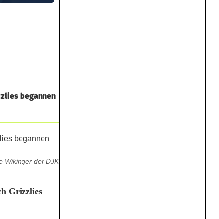
zzlies begannen
ie Wikinger der DJK
h Grizzlies