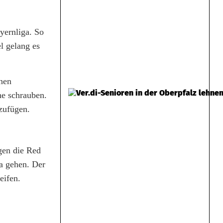
yernliga. So
l gelang es
nen
he schrauben.
zufügen.
gen die Red
ga gehen. Der
eifen.