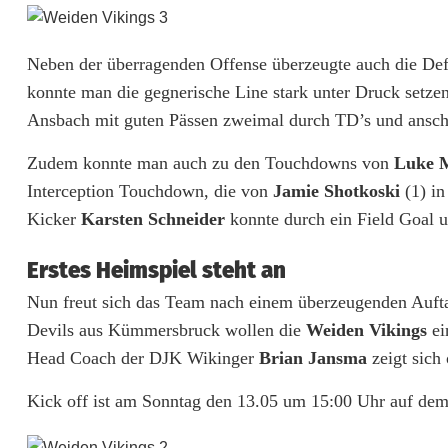
e
l
Neben der überragenden Offense überzeugte auch die Def
konnte man die gegnerische Line stark unter Druck setzen
e
Ansbach mit guten Pässen zweimal durch TD’s und anschl
P
Zudem konnte man auch zu den Touchdowns von
Luke M
u
Interception Touchdown, die von
Jamie Shotkoski
(1) in
n
Kicker
Karsten Schneider
konnte durch ein Field Goal 
k
Erstes Heimspiel steht an
t
Nun freut sich das Team nach einem überzeugenden Aufta
e
Devils aus Kümmersbruck wollen die
Weiden Vikings
ei
Head Coach der DJK Wikinger
Brian Jansma
zeigt sich
z
u
Kick off ist am Sonntag den 13.05 um 15:00 Uhr auf d
m