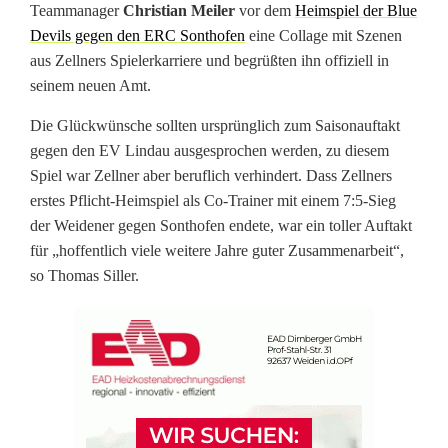
Teammanager
Christian Meiler
vor dem
Heimspiel der Blue
i
Devils gegen den ERC Sonthofen
eine Collage mit Szenen
s
aus Zellners Spielerkarriere und begrüßten ihn offiziell in
seinem neuen Amt.
a
Die Glückwünsche sollten ursprünglich zum Saisonauftakt
u
gegen den EV Lindau ausgesprochen werden, zu diesem
f
Spiel war Zellner aber beruflich verhindert. Dass Zellners
erstes Pflicht-Heimspiel als Co-Trainer mit einem 7:5-Sieg
d
der Weidener gegen Sonthofen endete, war ein toller Auftakt
i
für „hoffentlich viele weitere Jahre guter Zusammenarbeit“,
so Thomas Siller.
e
T
r
a
i