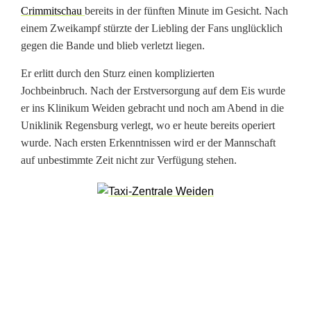
Crimmitschau
bereits in der fünften Minute im Gesicht. Nach
a
einem Zweikampf stürzte der Liebling der Fans unglücklich
t
gegen die Bande und blieb verletzt liegen.
i
Er erlitt durch den Sturz einen komplizierten
Jochbeinbruch. Nach der Erstversorgung auf dem Eis wurde
o
er ins Klinikum Weiden gebracht und noch am Abend in die
n
Uniklinik Regensburg verlegt, wo er heute bereits operiert
wurde. Nach ersten Erkenntnissen wird er der Mannschaft
n
auf unbestimmte Zeit nicht zur Verfügung stehen.
a
c
h
V
e
r