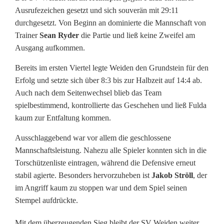
l
Ausrufezeichen gesetzt und sich souverän mit 29:11
:
durchgesetzt. Von Beginn an dominierte die Mannschaft von
Trainer
Sean Ryder
die Partie und ließ keine Zweifel am
N
Ausgang aufkommen.
a
Bereits im ersten Viertel legte Weiden den Grundstein für den
c
Erfolg und setzte sich über 8:3 bis zur Halbzeit auf 14:4 ab.
Auch nach dem Seitenwechsel blieb das Team
h
spielbestimmend, kontrollierte das Geschehen und ließ Fulda
d
kaum zur Entfaltung kommen.
e
Ausschlaggebend war vor allem die geschlossene
Mannschaftsleistung. Nahezu alle Spieler konnten sich in die
m
Torschützenliste eintragen, während die Defensive erneut
S
stabil agierte. Besonders hervorzuheben ist
Jakob Ströll
, der
im Angriff kaum zu stoppen war und dem Spiel seinen
i
Stempel aufdrückte.
e
Mit dem überzeugenden Sieg bleibt der SV Weiden weiter