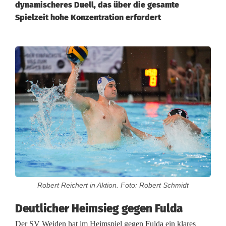
dynamischeres Duell, das über die gesamte
Spielzeit hohe Konzentration erfordert
W
a
s
s
e
r
b
Robert Reichert in Aktion. Foto: Robert Schmidt
a
Deutlicher Heimsieg gegen Fulda
l
Der SV Weiden hat im Heimspiel gegen Fulda ein klares