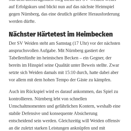
g
auf Erfolgskurs und blickt nun auf das nächste Heimspiel
f
gegen Nürnberg, das eine deutlich größere Herausforderung
werden dürfte.
o
Nächster Härtetest im Heimbecken
l
Der SV Weiden steht am Samstag (17 Uhr) vor der nächsten
g
anspruchsvollen Aufgabe. Mit Nürnberg gastiert der
t
Tabellenfünfte im heimischen Becken – ein Gegner, der
bereits im Hinspiel seine Qualität unter Beweis stellte. Zwar
d
setzte sich Weiden damals mit 15:10 durch, hatte dabei aber
vor allem mit dem hohen Tempo der Gäste zu kämpfen.
a
s
Auch im Rückspiel wird es darauf ankommen, das Spiel zu
kontrollieren. Nürnberg lebt von schnellen
n
Umschaltmomenten und gefährlichen Kontern, weshalb eine
ä
stabile Defensive und konsequente Absicherung
entscheidend sein werden. Gleichzeitig will Weiden offensiv
c
an die zuletzt starken Leistungen anknüpfen und mit