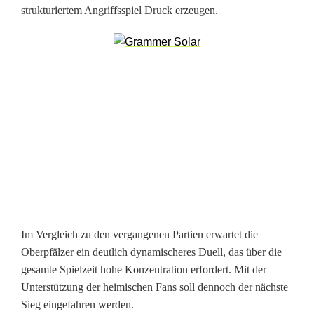
strukturiertem Angriffsspiel Druck erzeugen.
h
s
t
e
H
e
i
m
s
Im Vergleich zu den vergangenen Partien erwartet die
p
Oberpfälzer ein deutlich dynamischeres Duell, das über die
gesamte Spielzeit hohe Konzentration erfordert. Mit der
i
Unterstützung der heimischen Fans soll dennoch der nächste
e
Sieg eingefahren werden.