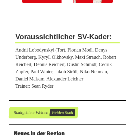
n
S
V
W
Voraussichtlicher SV-Kader:
e
Andrii Lobodynskyi (Tor), Florian Modl, Denys
i
Underberg, Kyryll Olkhovsky, Maxi Strauch, Robert
Reichert, Dennis Reichert, Dustin Schmidt, Cedrik
d
Zupfer, Paul Winter, Jakob Ströll, Niko Neuman,
Daniel Malsam, Alexander Leichter
e
Trainer: Sean Ryder
n
Stadtgebiete Weiden
Weiden Stadt
Neues in der Region