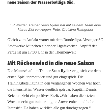
neue Saison der Wasserballliga Süd.
W
SV Weiden Trainer Sean Ryder hat mit seinem Team eine
a
klares Ziel vor Augen. Foto: Christina Rathgeber
s
Gleich zum Auftakt wartet mit dem Bundesliga-Absteiger SG
Stadtwerke München einer der Ligafavoriten. Anpfiff der
s
Partie ist um 17:00 Uhr in der Thermenwelt.
e
Mit Rückenwind in die neue Saison
r
Die Mannschaft um Trainer
Sean Ryder
zeigt sich vor dem
b
ersten Spiel topmotiviert und gut eingespielt. Die
Trainingsbeteiligung in den vergangenen Wochen war hoch,
a
die Intensität im Wasser deutlich spürbar. Kapitän Dennis
l
Reichert zieht ein positives Fazit: „Wir haben die letzten
Wochen echt gut trainiert – gute Anwesenheit und hohe
l
Intensität. Da haben wirklich alle gut durchgezogen.“