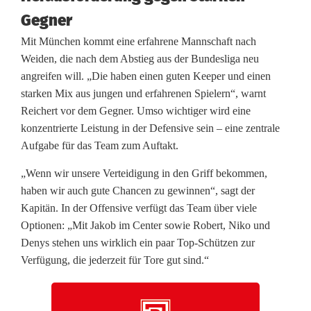
k
Gegner
t
Mit München kommt eine erfahrene Mannschaft nach
Weiden, die nach dem Abstieg aus der Bundesliga neu
i
angreifen will. „Die haben einen guten Keeper und einen
n
starken Mix aus jungen und erfahrenen Spielern“, warnt
Reichert vor dem Gegner. Umso wichtiger wird eine
d
konzentrierte Leistung in der Defensive sein – eine zentrale
e
Aufgabe für das Team zum Auftakt.
r
„Wenn wir unsere Verteidigung in den Griff bekommen,
haben wir auch gute Chancen zu gewinnen“, sagt der
T
Kapitän. In der Offensive verfügt das Team über viele
h
Optionen: „Mit Jakob im Center sowie Robert, Niko und
Denys stehen uns wirklich ein paar Top-Schützen zur
e
Verfügung, die jederzeit für Tore gut sind.“
r
m