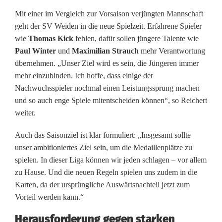
:
Mit einer im Vergleich zur Vorsaison verjüngten Mannschaft
S
geht der SV Weiden in die neue Spielzeit. Erfahrene Spieler
wie
Thomas Kick
fehlen, dafür sollen jüngere Talente wie
a
Paul Winter
und
Maximilian Strauch
mehr Verantwortung
i
übernehmen. „Unser Ziel wird es sein, die Jüngeren immer
mehr einzubinden. Ich hoffe, dass einige der
s
Nachwuchsspieler nochmal einen Leistungssprung machen
o
und so auch enge Spiele mitentscheiden können“, so Reichert
weiter.
n
Auch das Saisonziel ist klar formuliert: „Insgesamt sollte
a
unser ambitioniertes Ziel sein, um die Medaillenplätze zu
u
spielen. In dieser Liga können wir jeden schlagen – vor allem
zu Hause. Und die neuen Regeln spielen uns zudem in die
f
Karten, da der ursprüngliche Auswärtsnachteil jetzt zum
t
Vorteil werden kann.“
a
Herausforderung gegen starken