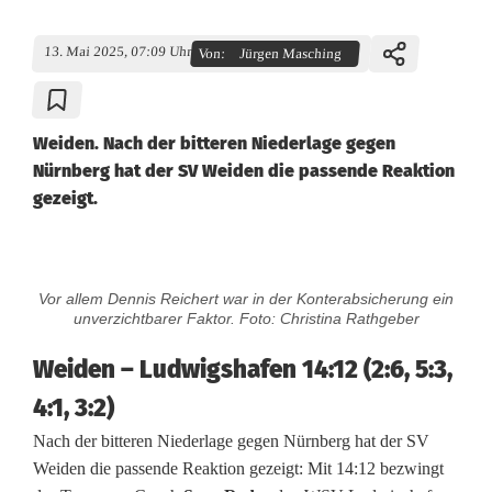
13. Mai 2025, 07:09 Uhr
Von:
Jürgen Masching
Weiden. Nach der bitteren Niederlage gegen
Nürnberg hat der SV Weiden die passende Reaktion
gezeigt.
W
Vor allem Dennis Reichert war in der Konterabsicherung ein
a
unverzichtbarer Faktor. Foto: Christina Rathgeber
s
Weiden – Ludwigshafen 14:12 (2:6, 5:3,
s
4:1, 3:2)
Nach der bitteren Niederlage gegen Nürnberg hat der SV
e
Weiden die passende Reaktion gezeigt: Mit 14:12 bezwingt
r