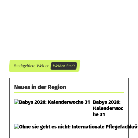
w
i
g
s
h
a
Stadtgebiete Weiden
Weiden Stadt
f
Neues in der Region
e
n
Babys 2026:
Kalenderwoc
he 31