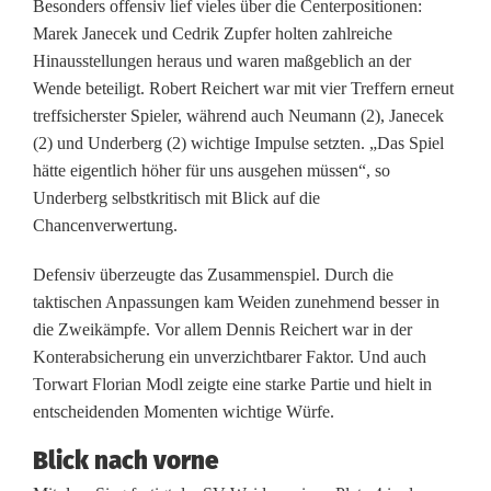
e
Besonders offensiv lief vieles über die Centerpositionen:
Marek Janecek und Cedrik Zupfer holten zahlreiche
n
Hinausstellungen heraus und waren maßgeblich an der
d
Wende beteiligt. Robert Reichert war mit vier Treffern erneut
treffsicherster Spieler, während auch Neumann (2), Janecek
r
(2) und Underberg (2) wichtige Impulse setzten. „Das Spiel
e
hätte eigentlich höher für uns ausgehen müssen“, so
Underberg selbstkritisch mit Blick auf die
h
Chancenverwertung.
t
Defensiv überzeugte das Zusammenspiel. Durch die
H
taktischen Anpassungen kam Weiden zunehmend besser in
die Zweikämpfe. Vor allem Dennis Reichert war in der
e
Konterabsicherung ein unverzichtbarer Faktor. Und auch
i
Torwart Florian Modl zeigte eine starke Partie und hielt in
entscheidenden Momenten wichtige Würfe.
m
Blick nach vorne
s