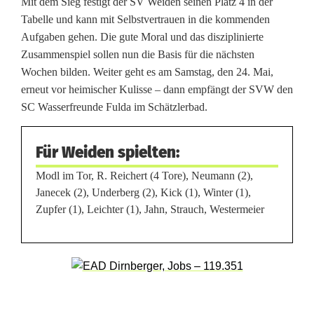
Mit dem Sieg festigt der SV Weiden seinen Platz 4 in der
p
Tabelle und kann mit Selbstvertrauen in die kommenden
i
Aufgaben gehen. Die gute Moral und das disziplinierte
Zusammenspiel sollen nun die Basis für die nächsten
e
Wochen bilden. Weiter geht es am Samstag, den 24. Mai,
l
erneut vor heimischer Kulisse – dann empfängt der SVW den
SC Wasserfreunde Fulda im Schätzlerbad.
g
e
Für Weiden spielten:
g
Modl im Tor, R. Reichert (4 Tore), Neumann (2),
e
Janecek (2), Underberg (2), Kick (1), Winter (1),
Zupfer (1), Leichter (1), Jahn, Strauch, Westermeier
n
L
u
d