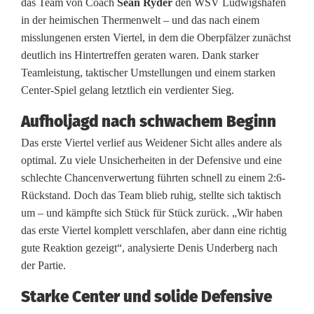
das Team von Coach
Sean Ryder
den WSV Ludwigshafen
in der heimischen Thermenwelt – und das nach einem
b
misslungenen ersten Viertel, in dem die Oberpfälzer zunächst
a
deutlich ins Hintertreffen geraten waren. Dank starker
Teamleistung, taktischer Umstellungen und einem starken
l
Center-Spiel gelang letztlich ein verdienter Sieg.
l
Aufholjagd nach schwachem Beginn
:
Das erste Viertel verlief aus Weidener Sicht alles andere als
S
optimal. Zu viele Unsicherheiten in der Defensive und eine
schlechte Chancenverwertung führten schnell zu einem 2:6-
V
Rückstand. Doch das Team blieb ruhig, stellte sich taktisch
W
um – und kämpfte sich Stück für Stück zurück. „Wir haben
das erste Viertel komplett verschlafen, aber dann eine richtig
e
gute Reaktion gezeigt“, analysierte Denis Underberg nach
i
der Partie.
d
Starke Center und solide Defensive