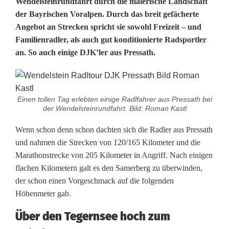
Wendelsteinrundfahrt durch die malerische Landschaft
n
der Bayrischen Voralpen. Durch das breit gefächerte
n
Angebot an Strecken spricht sie sowohl Freizeit – und
Familienradler, als auch gut konditionierte Radsportler
d
an. So auch einige DJK’ler aus Pressath.
e
r
W
Einen tollen Tag erlebten einige Radlfahrer aus Pressath bei
der Wendelsteinrundfahrt. Bild: Roman Kastl
e
Wenn schon denn schon dachten sich die Radler aus Pressath
n
und nahmen die Strecken von 120/165 Kilometer und die
Marathonstrecke von 205 Kilometer in Angriff. Nach einigen
d
flachen Kilometern galt es den Samerberg zu überwinden,
e
der schon einen Vorgeschmack auf die folgenden
Höhenmeter gab.
l
Über den Tegernsee hoch zum
s