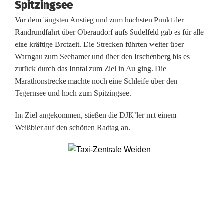
Spitzingsee
t
Vor dem längsten Anstieg und zum höchsten Punkt der
e
Randrundfahrt über Oberaudorf aufs Sudelfeld gab es für alle
i
eine kräftige Brotzeit. Die Strecken führten weiter über
Warngau zum Seehamer und über den Irschenberg bis es
n
zurück durch das Inntal zum Ziel in Au ging. Die
r
Marathonstrecke machte noch eine Schleife über den
Tegernsee und hoch zum Spitzingsee.
u
Im Ziel angekommen, stießen die DJK’ler mit einem
f
Weißbier auf den schönen Radtag an.
t