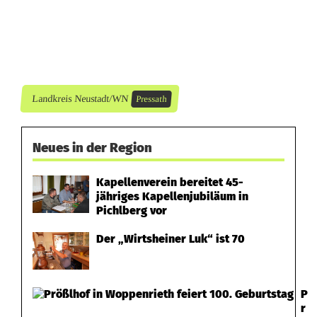
Landkreis Neustadt/WN
Pressath
Neues in der Region
Kapellenverein bereitet 45-
jähriges Kapellenjubiläum in
Pichlberg vor
Der „Wirtsheiner Luk“ ist 70
P
r