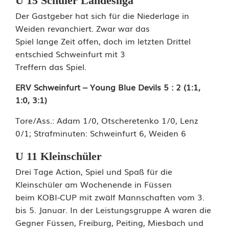
U 15 Schüler Landesliga
m
Der Gastgeber hat sich für die Niederlage in
Weiden revanchiert. Zwar war das
P
Spiel lange Zeit offen, doch im letzten Drittel
r
entschied Schweinfurt mit 3
Treffern das Spiel.
o
ERV Schweinfurt – Young Blue Devils 5 : 2 (1:1,
g
1:0, 3:1)
r
Tore/Ass.: Adam 1/0, Otscheretenko 1/0, Lenz
a
0/1; Strafminuten: Schweinfurt 6, Weiden 6
m
U 11 Kleinschüler
m
Drei Tage Action, Spiel und Spaß für die
Kleinschüler am Wochenende in Füssen
beim KOBI-CUP mit zwälf Mannschaften vom 3.
bis 5. Januar. In der Leistungsgruppe A waren die
Gegner Füssen, Freiburg, Peiting, Miesbach und