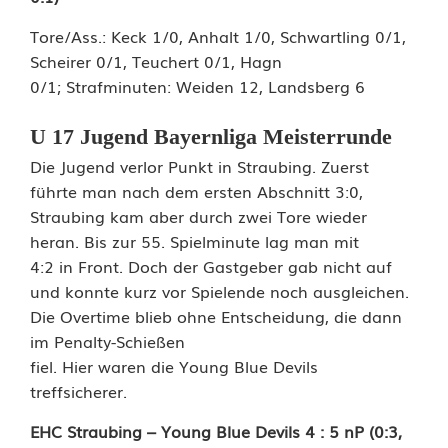
u
Tore/Ass.: Keck 1/0, Anhalt 1/0, Schwartling 0/1,
e
Scheirer 0/1, Teuchert 0/1, Hagn
0/1; Strafminuten: Weiden 12, Landsberg 6
D
e
U 17 Jugend Bayernliga Meisterrunde
v
Die Jugend verlor Punkt in Straubing. Zuerst
führte man nach dem ersten Abschnitt 3:0,
i
Straubing kam aber durch zwei Tore wieder
l
heran. Bis zur 55. Spielminute lag man mit
4:2 in Front. Doch der Gastgeber gab nicht auf
s
und konnte kurz vor Spielende noch ausgleichen.
W
Die Overtime blieb ohne Entscheidung, die dann
im Penalty-Schießen
e
fiel. Hier waren die Young Blue Devils
treffsicherer.
i
d
EHC Straubing – Young Blue Devils 4 : 5 nP (0:3,