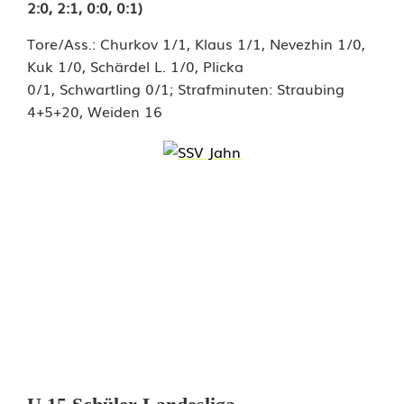
2:0, 2:1, 0:0, 0:1)
e
Tore/Ass.: Churkov 1/1, Klaus 1/1, Nevezhin 1/0,
n
Kuk 1/0, Schärdel L. 1/0, Plicka
m
0/1, Schwartling 0/1; Strafminuten: Straubing
4+5+20, Weiden 16
i
t
s
t
r
a
f
f
e