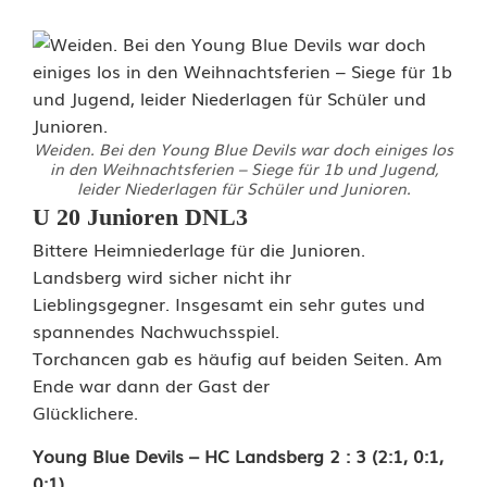
Weiden. Bei den Young Blue Devils war doch einiges los
in den Weihnachtsferien – Siege für 1b und Jugend,
leider Niederlagen für Schüler und Junioren.
Y
U 20 Junioren DNL3
Bittere Heimniederlage für die Junioren.
o
Landsberg wird sicher nicht ihr
u
Lieblingsgegner. Insgesamt ein sehr gutes und
spannendes Nachwuchsspiel.
n
Torchancen gab es häufig auf beiden Seiten. Am
g
Ende war dann der Gast der
Glücklichere.
B
Young Blue Devils – HC Landsberg 2 : 3 (2:1, 0:1,
l
0:1)