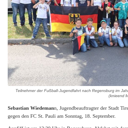
i
g
a
f
u
ß
b
a
l
Teilnehmer der Fußball-Jugendfahrt nach Regensburg im Jahr
(knieend M
l
Sebastian Wiedeman
n, Jugendbeauftragter der Stadt Ti
h
gegen den FC St. Pauli am Sonntag, 18. September.
a