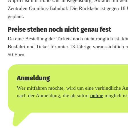
Anpfiff ist um 13:30 Uhr in Regensburg, Abfahrt mit de
u
Zentralen Omnibus-Bahnhof. Die Rückkehr ist gegen 18
geplant.
t
n
Preise stehen noch nicht genau fest
a
Da eine Bestellung der Tickets noch nicht möglich ist, 
Busfahrt und Ticket für unter 13-Jährige voraussichtlich 
h
50 Euro.
e
r
Anmeldung
l
Wer mitfahren möchte, wird um eine verbindliche A
e
nach der Anmeldung, die ab sofort
online
möglich ist
b
e
n