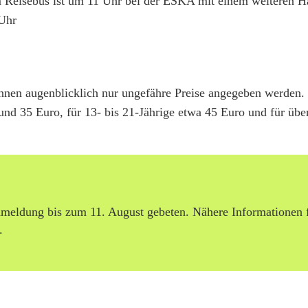
m Reisebus ist um 11 Uhr bei der ESKA mit einem weiteren H
 Uhr
können augenblicklich nur ungefähre Preise angegeben werden.
rund 35 Euro, für 13- bis 21-Jährige etwa 45 Euro und für übe
nmeldung bis zum 11. August gebeten. Nähere Informationen 
.