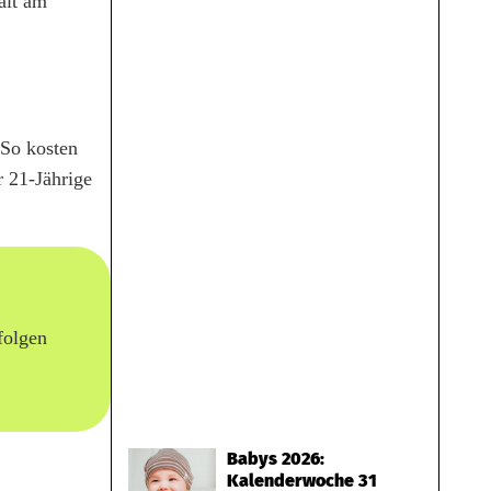
alt am
 So kosten
r 21-Jährige
folgen
Babys 2026:
Kalenderwoche 31