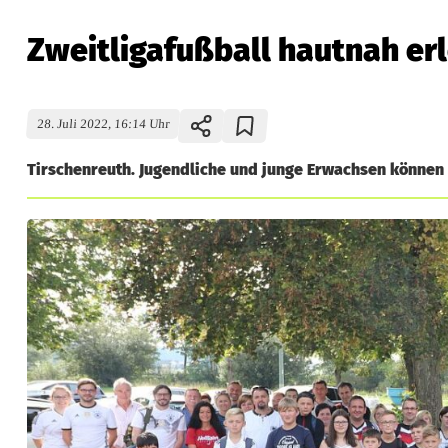
Zweitligafußball hautnah er
28. Juli 2022, 16:14 Uhr
Tirschenreuth. Jugendliche und junge Erwachsen können 
Z
w
e
i
t
l