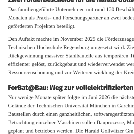
d
Das familiengeführte Unternehmen mit rund 130 Beschäfti
G
Monaten als Praxis- und Forschungspartner an zwei bedeu
o
geförderten Projekten beteiligt.
l
Den Auftakt machte im November 2025 die Förderzusage 
l
Technischen Hochschule Regensburg umgesetzt wird. Ziel
Rückgewinnung massiver Stahlbauteile aus temporären Tie
w
effizienter gelöst, zurückgebaut und wiederverwendet wer
i
Ressourcenschonung und zur Weiterentwicklung der Krei
t
ForBat@Bau: Weg zur vollelektrifizierten
z
Nur wenige Monate später folgte im Juni 2026 die näch
e
Gelände der Technischen Universität München in Garching
Baustellen durch einen ganzheitlichen, softwaregestützten
r
Betrachtung einzelner Maschinen sollen Bauprozesse, Mas
G
geplant und betrieben werden. Die Harald Gollwitzer Gmb