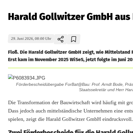
Harald Gollwitzer GmbH aus 
29. Juni 2026, 08:00 Uhr
Floß. Die Harald Gollwitzer GmbH zeigt, wie Mittelstand
Erst kam im November 2025 WiSeS, jetzt folgte im Juni 
H
Förderbescheidübergabe ForBat@Bau: Prof. Arndt Bode, Präsi
a
Staatssekretär und Herr Hara
r
Die Transformation der Bauwirtschaft wird häufig mit g
Dass jedoch auch mittelständische Unternehmen eine ent
a
spielen, zeigt die Harald Gollwitzer GmbH eindrucksvoll.
l
Zwei Förderbescheide für die Harald Goll