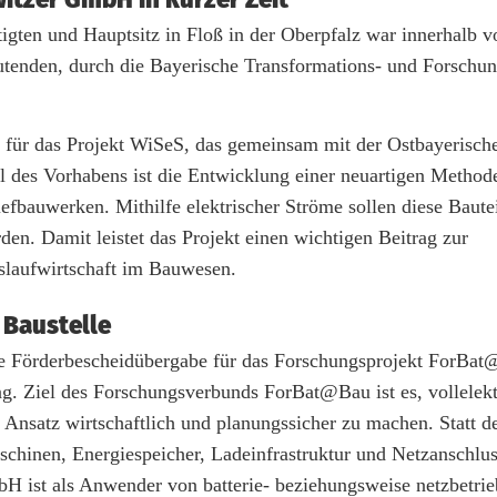
gten und Hauptsitz in Floß in der Oberpfalz war innerhalb v
tenden, durch die Bayerische Transformations- und Forschun
für das Projekt WiSeS, das gemeinsam mit der Ostbayerisch
 des Vorhabens ist die Entwicklung einer neuartigen Method
fbauwerken. Mithilfe elektrischer Ströme sollen diese Bautei
den. Damit leistet das Projekt einen wichtigen Beitrag zur
slaufwirtschaft im Bauwesen.
 Baustelle
ste Förderbescheidübergabe für das Forschungsprojekt ForBa
. Ziel des Forschungsverbunds ForBat@Bau ist es, vollelektr
 Ansatz wirtschaftlich und planungssicher zu machen. Statt de
chinen, Energiespeicher, Ladeinfrastruktur und Netzanschluss
H ist als Anwender von batterie- beziehungsweise netzbetri