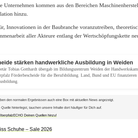
re Unternehmen kommen aus den Bereichen Maschinenherstel
ation hinzu.
für, Innovationen in der Baubranche voranzutreiben, theoretis
ammenarbeit aller Akteure entlang der Wertschöpfungskette n
eide stärken handwerkliche Ausbildung in Weiden
kretär Tobias Gotthardt übergab im Bildungszentrum Weiden der Handwerkska
pfalz Förderbescheide für die Berufsbildung. Land, Bund und EU finanzieren 
usbildung.
en den normalen Ergebnissen auch eine Box mit aktuellen News angezeigt.
lle hinterlegst, tauchen unsere Inhalte dort häufiger für Dich auf.
 OberpfalzECHO Deinen Quellen hinzu!