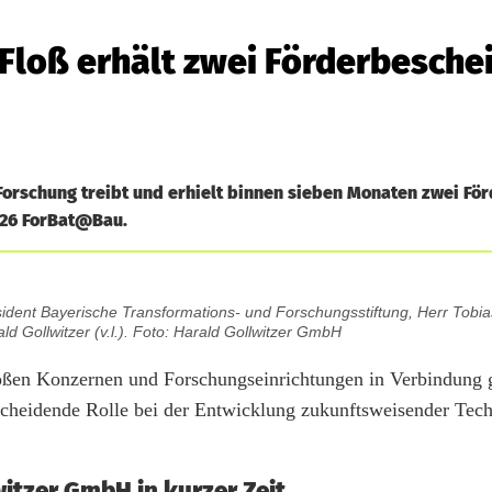
Floß erhält zwei Förderbesche
 Forschung treibt und erhielt binnen sieben Monaten zwei Fö
2026 ForBat@Bau.
dent Bayerische Transformations- und Forschungsstiftung, Herr Tobia
ld Gollwitzer (v.l.). Foto: Harald Gollwitzer GmbH
roßen Konzernen und Forschungseinrichtungen in Verbindung 
scheidende Rolle bei der Entwicklung zukunftsweisender Tec
witzer GmbH in kurzer Zeit