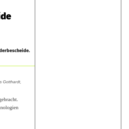
ide
rderbescheide.
s Gotthardt,
gebracht.
hnologien