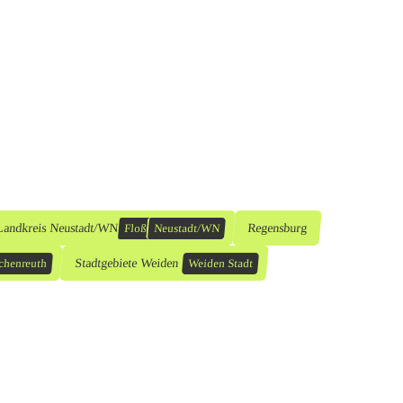
Landkreis Neustadt/WN
Regensburg
Floß
Neustadt/WN
Stadtgebiete Weiden
chenreuth
Weiden Stadt