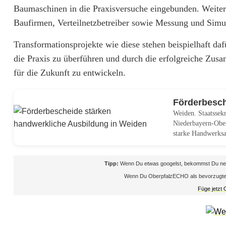
m
Baumaschinen in die Praxisversuche eingebunden. Weite
Baufirmen, Verteilnetzbetreiber sowie Messung und Simul
b
Transformationsprojekte wie diese stehen beispielhaft da
H
die Praxis zu überführen und durch die erfolgreiche Zus
a
für die Zukunft zu entwickeln.
u
Förderbesch
s
Weiden. Staatsse
F
Niederbayern-Ober
starke Handwerksa
l
o
Tipp:
Wenn Du etwas googelst, bekommst Du neb
Wenn Du OberpfalzECHO als bevorzugte Que
ß
Füge jetzt
e
r