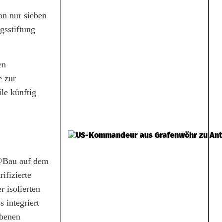
on nur sieben
gsstiftung
en
e zur
le künftig
t@Bau auf dem
ifizierte
r isolierten
 integriert
ebenen