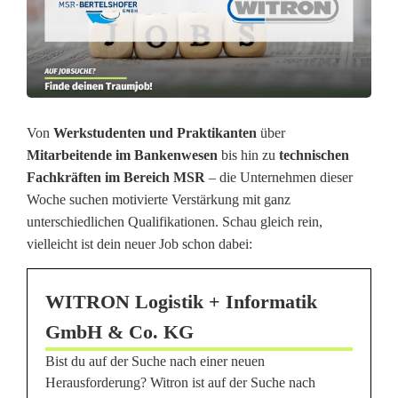
b
s
d
e
r
Von
Werkstudenten und Praktikanten
über
Mitarbeitende im Bankenwesen
bis hin zu
technischen
W
Fachkräften im Bereich MSR
– die Unternehmen dieser
o
Woche suchen motivierte Verstärkung mit ganz
unterschiedlichen Qualifikationen. Schau gleich rein,
c
vielleicht ist dein neuer Job schon dabei:
h
WITRON Logistik + Informatik
e
GmbH & Co. KG
:
Bist du auf der Suche nach einer neuen
D
Herausforderung? Witron ist auf der Suche nach