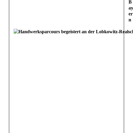
B
a
er
n