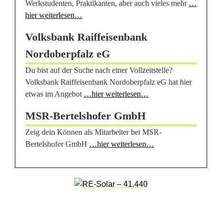
i
Werkstudenten, Praktikanten, aber auch vieles mehr
…
hier weiterlesen…
e
Volksbank Raiffeisenbank
s
Nordoberpfalz eG
e
Du bist auf der Suche nach einer Vollzeitstelle?
F
Volksbank Raiffeisenbank Nordoberpfalz eG hat hier
etwas im Angebot
…hier weiterlesen…
i
MSR-Bertelshofer GmbH
r
Zeig dein Können als Mitarbeiter bei MSR-
m
Bertelshofer GmbH
…hier weiterlesen…
e
n
s
i