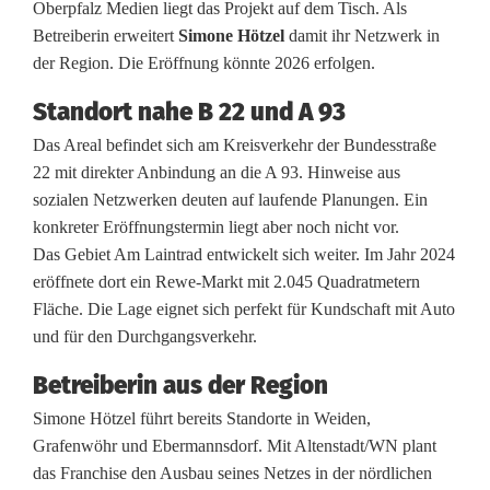
e
Oberpfalz Medien liegt das Projekt auf dem Tisch. Als
Betreiberin erweitert
Simone Hötzel
damit ihr Netzwerk in
u
der Region. Die Eröffnung könnte 2026 erfolgen.
e
Standort nahe B 22 und A 93
M
Das Areal befindet sich am Kreisverkehr der Bundesstraße
c
22 mit direkter Anbindung an die A 93. Hinweise aus
sozialen Netzwerken deuten auf laufende Planungen. Ein
D
konkreter Eröffnungstermin liegt aber noch nicht vor.
o
Das Gebiet Am Laintrad entwickelt sich weiter. Im Jahr 2024
eröffnete dort ein Rewe-Markt mit 2.045 Quadratmetern
n
Fläche. Die Lage eignet sich perfekt für Kundschaft mit Auto
a
und für den Durchgangsverkehr.
l
Betreiberin aus der Region
d
Simone Hötzel führt bereits Standorte in Weiden,
Grafenwöhr und Ebermannsdorf. Mit Altenstadt/WN plant
'
das Franchise den Ausbau seines Netzes in der nördlichen