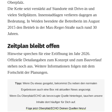
s
Oberpfalz.
Die Kette setzt verstärkt auf Standorte mit Drive-in und
-
vielen Stellplätzen. Innenstadtlagen verlieren dagegen an
F
Bedeutung. In Weiden beendete die Betreiberin im August
2015 den Betrieb in der Max-Reger-Straße nach rund 30
i
Jahren.
l
Zeitplan bleibt offen
i
Hinweise sprechen für eine Eröffnung im Jahr 2026.
a
Offizielle Detailangaben zum Konzept und zum Bauverlauf
stehen noch aus. Weitere Informationen folgen mit dem
l
Fortschritt der Planungen.
e
Tipp:
Wenn Du etwas googelst, bekommst Du neben den normalen
i
Ergebnissen auch eine Box mit aktuellen News angezeigt.
n
Wenn Du OberpfalzECHO als bevorzugte Quelle hinterlegst, tauchen unsere
Inhalte dort häufiger für Dich auf.
A
Füge jetzt OberpfalzECHO Deinen Quellen hinzu!