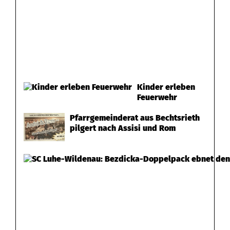
Kinder erleben
Feuerwehr
Pfarrgemeinderat aus Bechtsrieth
pilgert nach Assisi und Rom