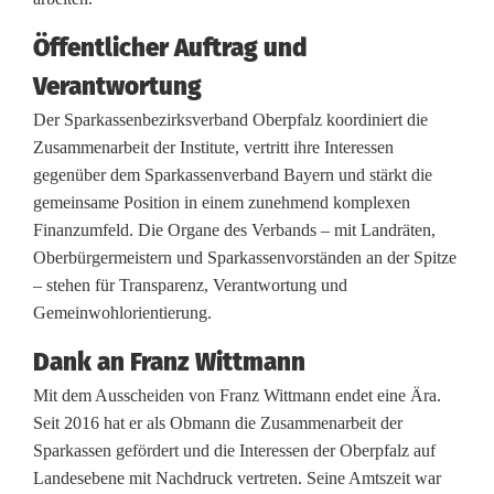
b
Öffentlicher Auftrag und
e
Verantwortung
s
Der Sparkassenbezirksverband Oberpfalz koordiniert die
t
Zusammenarbeit der Institute, vertritt ihre Interessen
ä
gegenüber dem Sparkassenverband Bayern und stärkt die
gemeinsame Position in einem zunehmend komplexen
t
Finanzumfeld. Die Organe des Verbands – mit Landräten,
i
Oberbürgermeistern und Sparkassenvorständen an der Spitze
– stehen für Transparenz, Verantwortung und
g
Gemeinwohlorientierung.
t
Dank an Franz Wittmann
,
Mit dem Ausscheiden von Franz Wittmann endet eine Ära.
S
Seit 2016 hat er als Obmann die Zusammenarbeit der
Sparkassen gefördert und die Interessen der Oberpfalz auf
t
Landesebene mit Nachdruck vertreten. Seine Amtszeit war