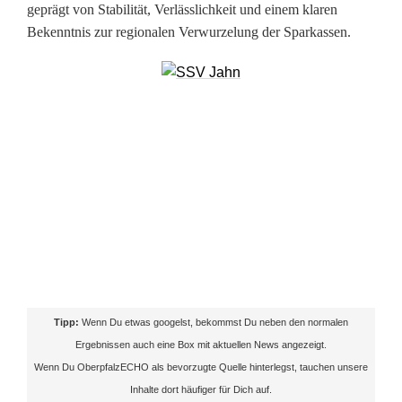
i
geprägt von Stabilität, Verlässlichkeit und einem klaren
Bekenntnis zur regionalen Verwurzelung der Sparkassen.
c
h
w
i
r
d
O
b
m
Tipp:
Wenn Du etwas googelst, bekommst Du neben den normalen
Ergebnissen auch eine Box mit aktuellen News angezeigt.
a
Wenn Du OberpfalzECHO als bevorzugte Quelle hinterlegst, tauchen unsere
n
Inhalte dort häufiger für Dich auf.