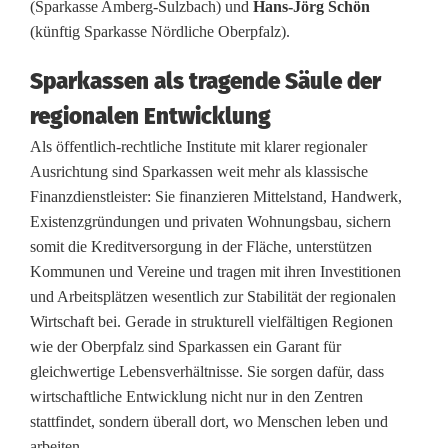
(Sparkasse Amberg-Sulzbach) und
Hans-Jörg Schön
o
(künftig Sparkasse Nördliche Oberpfalz).
r
Sparkassen als tragende Säule der
s
regionalen Entwicklung
i
Als öffentlich-rechtliche Institute mit klarer regionaler
Ausrichtung sind Sparkassen weit mehr als klassische
t
Finanzdienstleister: Sie finanzieren Mittelstand, Handwerk,
z
Existenzgründungen und privaten Wohnungsbau, sichern
somit die Kreditversorgung in der Fläche, unterstützen
e
Kommunen und Vereine und tragen mit ihren Investitionen
und Arbeitsplätzen wesentlich zur Stabilität der regionalen
n
Wirtschaft bei. Gerade in strukturell vielfältigen Regionen
d
wie der Oberpfalz sind Sparkassen ein Garant für
gleichwertige Lebensverhältnisse. Sie sorgen dafür, dass
e
wirtschaftliche Entwicklung nicht nur in den Zentren
r
stattfindet, sondern überall dort, wo Menschen leben und
arbeiten.