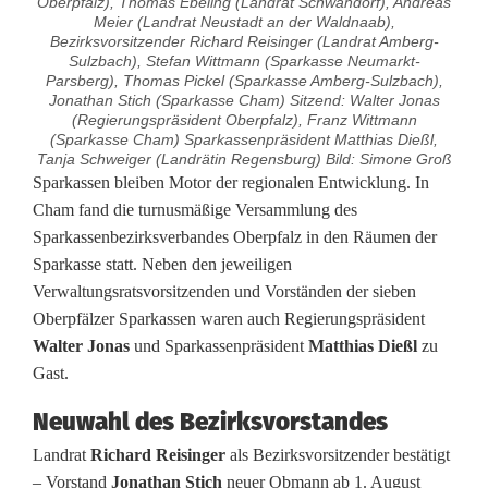
Oberpfalz), Thomas Ebeling (Landrat Schwandorf), Andreas
Meier (Landrat Neustadt an der Waldnaab),
Bezirksvorsitzender Richard Reisinger (Landrat Amberg-
Sulzbach), Stefan Wittmann (Sparkasse Neumarkt-
Parsberg), Thomas Pickel (Sparkasse Amberg-Sulzbach),
Jonathan Stich (Sparkasse Cham) Sitzend: Walter Jonas
(Regierungspräsident Oberpfalz), Franz Wittmann
(Sparkasse Cham) Sparkassenpräsident Matthias Dießl,
Tanja Schweiger (Landrätin Regensburg) Bild: Simone Groß
R
Sparkassen bleiben Motor der regionalen Entwicklung. In
Cham fand die turnusmäßige Versammlung des
e
Sparkassenbezirksverbandes Oberpfalz in den Räumen der
Sparkasse statt. Neben den jeweiligen
i
Verwaltungsratsvorsitzenden und Vorständen der sieben
s
Oberpfälzer Sparkassen waren auch Regierungspräsident
Walter Jonas
und Sparkassenpräsident
Matthias Dießl
zu
i
Gast.
n
Neuwahl des Bezirksvorstandes
g
Landrat
Richard Reisinger
als Bezirksvorsitzender bestätigt
e
– Vorstand
Jonathan Stich
neuer Obmann ab 1. August