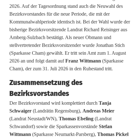
2026. Auf der Tagesordnung stand auch die Neuwahl des
r
Bezirksvorstandes für die neue Periode, die mit der
a
Kommunalwahlperiode identisch ist. Bei der Wahl wurde der
bisherige Bezirksvorsitzende Landrat Richard Reisinger aus
l
Amberg-Sulzbach bestätigt. Als neuer Obmann und
s
stellvertretender Bezirksvorsitzender wurde Jonathan Stich
(Sparkasse Cham) gewählt. Er tritt sein Amt zum 1. August
B
2026 an und folgt damit auf
Franz Wittmann
(Sparkasse
e
Cham), der zum 31. Juli 2026 in den Ruhestand tritt.
z
Zusammensetzung des
i
Bezirksvorstandes
r
Der Bezirksvorstand wird komplettiert durch
Tanja
Schwaiger
(Landrätin Regensburg),
Andreas Meier
k
(Landrat Neustadt/WN),
Thomas Ebeling
(Landrat
s
Schwandorf) sowie die Sparkassenvorstände
Stefan
Wittmann
(Sparkasse Neumarkt-Parsberg),
Thomas Pickel
v