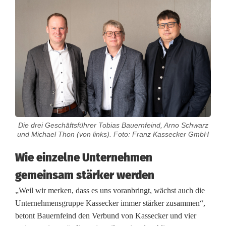
:
K
a
s
s
e
c
Die drei Geschäftsführer Tobias Bauernfeind, Arno Schwarz
und Michael Thon (von links). Foto: Franz Kassecker GmbH
k
Wie einzelne Unternehmen
e
gemeinsam stärker werden
r
„Weil wir merken, dass es uns voranbringt, wächst auch die
a
Unternehmensgruppe Kassecker immer stärker zusammen“,
u
betont Bauernfeind den Verbund von Kassecker und vier