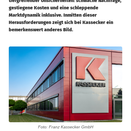
tiefgreifender Unsicherheiten: schwache Nachfrage,
gestiegene Kosten und eine schleppende
Marktdynamik inklusive. Inmitten dieser
Herausforderungen zeigt sich bei Kassecker ein
bemerkenswert anderes Bild.
S
t
a
r
k
e
s
Foto: Franz Kassecker GmbH
W