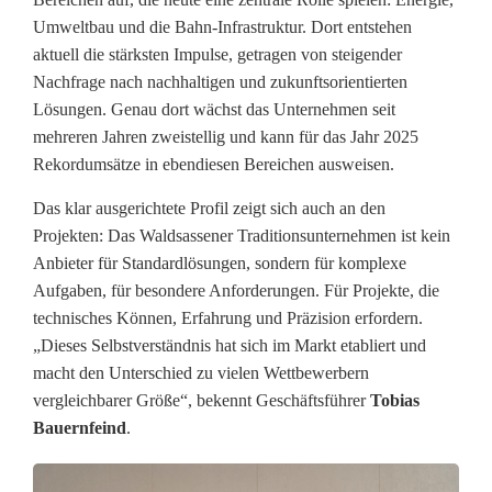
w
Umweltbau und die Bahn-Infrastruktur. Dort entstehen
e
aktuell die stärksten Impulse, getragen von steigender
g
Nachfrage nach nachhaltigen und zukunftsorientierten
Lösungen. Genau dort wächst das Unternehmen seit
t
mehreren Jahren zweistellig und kann für das Jahr 2025
Rekordumsätze in ebendiesen Bereichen ausweisen.
e
n
Das klar ausgerichtete Profil zeigt sich auch an den
Projekten: Das Waldsassener Traditionsunternehmen ist kein
Z
Anbieter für Standardlösungen, sondern für komplexe
e
Aufgaben, für besondere Anforderungen. Für Projekte, die
technisches Können, Erfahrung und Präzision erfordern.
i
„Dieses Selbstverständnis hat sich im Markt etabliert und
macht den Unterschied zu vielen Wettbewerbern
t
vergleichbarer Größe“, bekennt Geschäftsführer
Tobias
e
Bauernfeind
.
n