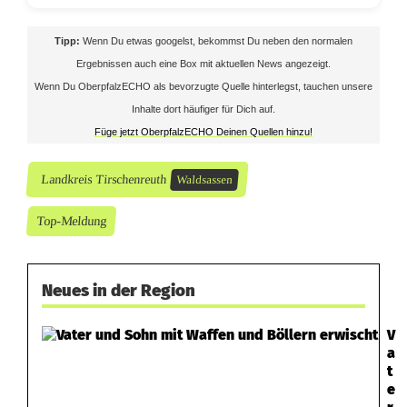
Tipp:
Wenn Du etwas googelst, bekommst Du neben den normalen
Ergebnissen auch eine Box mit aktuellen News angezeigt.
Wenn Du OberpfalzECHO als bevorzugte Quelle hinterlegst, tauchen unsere
Inhalte dort häufiger für Dich auf.
Füge jetzt OberpfalzECHO Deinen Quellen hinzu!
Landkreis Tirschenreuth
Waldsassen
Top-Meldung
Neues in der Region
V
a
t
e