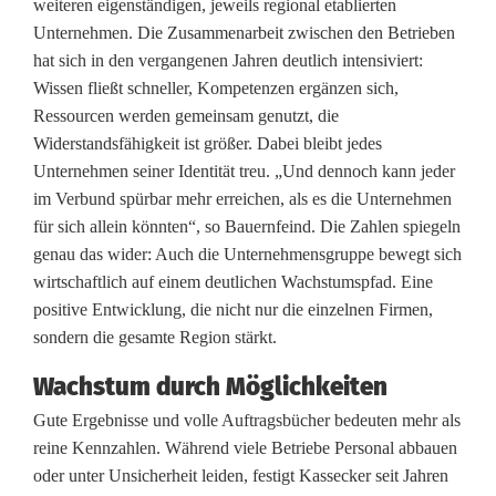
weiteren eigenständigen, jeweils regional etablierten
f
Unternehmen. Die Zusammenarbeit zwischen den Betrieben
s
hat sich in den vergangenen Jahren deutlich intensiviert:
Wissen fließt schneller, Kompetenzen ergänzen sich,
t
Ressourcen werden gemeinsam genutzt, die
a
Widerstandsfähigkeit ist größer. Dabei bleibt jedes
Unternehmen seiner Identität treu. „Und dennoch kann jeder
b
im Verbund spürbar mehr erreichen, als es die Unternehmen
i
für sich allein könnten“, so Bauernfeind. Die Zahlen spiegeln
genau das wider: Auch die Unternehmensgruppe bewegt sich
l
wirtschaftlich auf einem deutlichen Wachstumspfad. Eine
e
positive Entwicklung, die nicht nur die einzelnen Firmen,
sondern die gesamte Region stärkt.
m
Wachstum durch Möglichkeiten
K
Gute Ergebnisse und volle Auftragsbücher bedeuten mehr als
u
reine Kennzahlen. Während viele Betriebe Personal abbauen
oder unter Unsicherheit leiden, festigt Kassecker seit Jahren
r