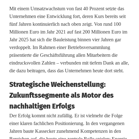
Mit einem Umsatzwachstum von fast 40 Prozent setzte das
a
Unternehmen eine Entwicklung fort, deren Kurs bereits seit
c
fünf Jahren kontinuierlich nach oben zeigt. Von rund 100
Millionen Euro im Jahr 2021 auf fast 200 Millionen Euro im
h
Jahr 2025 hat sich die Bauleistung binnen vier Jahren gar
s
verdoppelt. Im Rahmen einer Betriebsversammlung
präsentierte die Geschäftsführung allen Mitarbeitern die
t
eindrucksvollen Zahlen – verbunden mit tiefem Dank an alle,
u
die dazu beitragen, dass das Unternehmen heute dort steht.
m
Strategische Weichenstellung:
i
Zukunftssegmente als Motor des
n
nachhaltigen Erfolgs
b
Der Erfolg kommt nicht zufällig. Er ist vielmehr die Folge
einer klaren fachlichen Positionierung. In den vergangenen
e
Jahren baute Kassecker zunehmend Kompetenzen in den
Bereichen auf, die heute eine zentrale Rolle spielen: Energie,