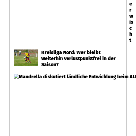
e
r
w
is
c
h
t
Kreisliga Nord: Wer bleibt
weiterhin verlustpunktfrei in der
Saison?