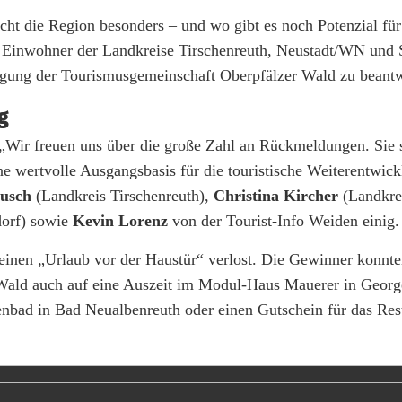
 die Region besonders – und wo gibt es noch Potenzial für
ie Einwohner der Landkreise Tirschenreuth, Neustadt/WN und
ragung der Tourismusgemeinschaft Oberpfälzer Wald zu beant
g
„Wir freuen uns über die große Zahl an Rückmeldungen. Sie s
ine wertvolle Ausgangsbasis für die touristische Weiterentwic
Busch
(Landkreis Tirschenreuth),
Christina Kircher
(Landkre
orf) sowie
Kevin Lorenz
von der Tourist-Info Weiden einig.
einen „Urlaub vor der Haustür“ verlost. Die Gewinner konnte
ald auch auf eine Auszeit im Modul-Haus Mauerer in Georg
enbad in Bad Neualbenreuth oder einen Gutschein für das Res