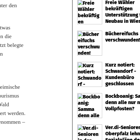
Freie Wähler
nter den
bekräftigen
Unterstützung 
Neubau in Wie
Etwas
Büchereifuchs
n die
verschwunden!
tzt belegte
en
Kurz notiert:
Schwandorf -
Kundenbüro
geschlossen
heimische
Tourismus
Bockboanig: 
denn alle nur 
Wald
Vollpfosten?
ert werden.
rgenommen –
Ver.di-Seniore
Oberpfalz leh
Sozialpläne de