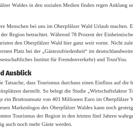
fälzer Waldes in den sozialen Medien finden regen Anklang u
dere Menschen bei uns im Oberpfälzer Wald Urlaub machen. 
n der Region betrachtet. Während 78 Prozent der Einheimische
risten den Oberpfälzer Wald hier ganz weit vorne. Nicht zule
rsten Platz bei der „Gästezufriedenheit“ im deutschlandweit
senschaftliches Institut für Fremdenverkehr) und TrustYou.
d Ausblick
ie Tatsache, dass Tourismus durchaus einen Einfluss auf die 
splätzen darstellt. So belegt die Studie „Wirtschaftsfaktor 
rage ein Bruttoumsatz von 403 Millionen Euro im Oberpfälzer 
 neuen Markenlogos des Oberpfälzer Waldes kann noch gesteig
amten Tourismus der Region in den letzten fünf Jahren wah
nftig auch noch mehr Gäste werden.