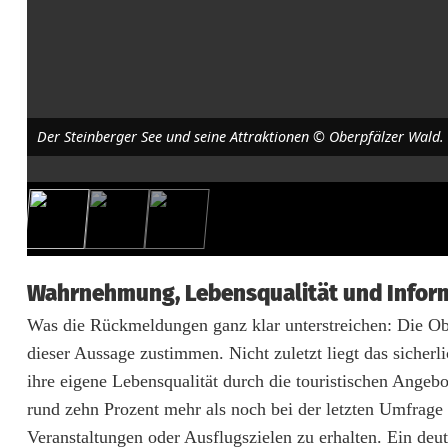
u
s
e
r
Der Steinberger See und seine Attraktionen © Oberpfälzer Wald.
f
o
l
g
Wahrnehmung, Lebensqualität und Infor
i
Was die Rückmeldungen ganz klar unterstreichen: Die Obe
m
dieser Aussage zustimmen. Nicht zuletzt liegt das sicherl
ihre eigene Lebensqualität durch die touristischen Ange
O
rund zehn Prozent mehr als noch bei der letzten Umfrag
b
Veranstaltungen oder Ausflugszielen zu erhalten. Ein deutl