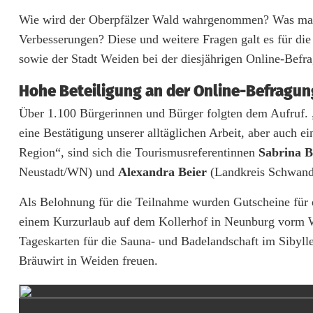
U
Wie wird der Oberpfälzer Wald wahrgenommen? Was macht
Verbesserungen? Diese und weitere Fragen galt es für d
m
sowie der Stadt Weiden bei der diesjährigen Online-Bef
f
Hohe Beteiligung an der Online-Befragun
r
Über 1.100 Bürgerinnen und Bürger folgten dem Aufruf. 
a
eine Bestätigung unserer alltäglichen Arbeit, aber auch e
g
Region“, sind sich die Tourismusreferentinnen
Sabrina 
Neustadt/WN) und
Alexandra Beier
(Landkreis Schwand
e
Als Belohnung für die Teilnahme wurden Gutscheine für 
b
einem Kurzurlaub auf dem Kollerhof in Neunburg vorm W
e
Tageskarten für die Sauna- und Badelandschaft im Sibyll
s
Bräuwirt in Weiden freuen.
t