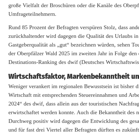
e
große Vielfalt der Broschüren oder die Kanäle des Oberp
Umfrageteilnehmern.
r
Rund 85 Prozent der Befragten verspüren Stolz, dass an
p
zurückhaltender wird dagegen die Qualität des Urlaubs i
f
Gastgeberqualität als „gut“ bezeichnen würden, sehen Tou
ä
der Oberpfälzer Wald 2025 im zweiten Jahr in Folge den e
Destinations-Ranking des dwif (Deutsches Wirtschaftswis
l
z
Wirtschaftsfaktor, Markenbekanntheit un
Weniger verankert im regionalen Bewusstsein ist bisher d
e
Wirtschaft mit entsprechenden Steuereinnahmen und Arbeit
r
2024“ des dwif, dass allein aus der touristischen Nachf
W
erwirtschaftet werden konnte. Auch die Bekanntheit des
Durchweg positiv wird dagegen die Entwicklung des ges
a
und für fast drei Viertel aller Befragten dürften es zukü
l