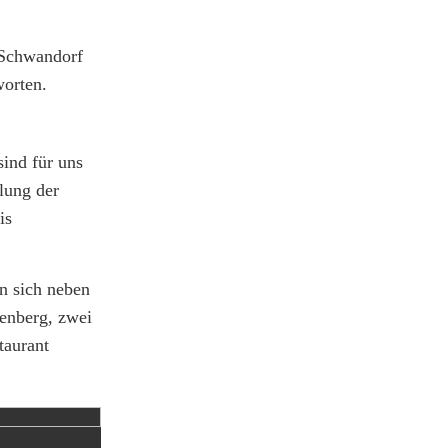
 Schwandorf
worten.
ind für uns
klung der
is
n sich neben
enberg, zwei
taurant