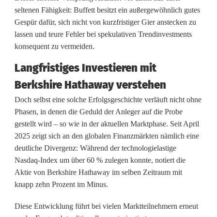
seltenen Fähigkeit: Buffett besitzt ein außergewöhnlich gutes
t
Gespür dafür, sich nicht von kurzfristiger Gier anstecken zu
K
lassen und teure Fehler bei spekulativen Trendinvestments
konsequent zu vermeiden.
u
Langfristiges Investieren mit
r
Berkshire Hathaway verstehen
z
Doch selbst eine solche Erfolgsgeschichte verläuft nicht ohne
f
Phasen, in denen die Geduld der Anleger auf die Probe
r
gestellt wird – so wie in der aktuellen Marktphase. Seit April
2025 zeigt sich an den globalen Finanzmärkten nämlich eine
i
deutliche Divergenz: Während der technologielastige
s
Nasdaq-Index um über 60 % zulegen konnte, notiert die
Aktie von Berkshire Hathaway im selben Zeitraum mit
t
knapp zehn Prozent im Minus.
i
Diese Entwicklung führt bei vielen Marktteilnehmern erneut
g