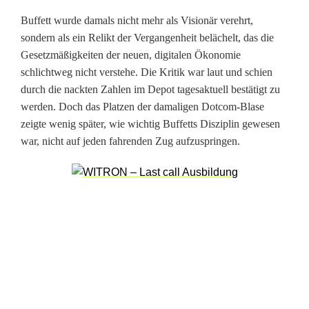
e
Buffett wurde damals nicht mehr als Visionär verehrt,
g
sondern als ein Relikt der Vergangenheit belächelt, das die
e
Gesetzmäßigkeiten der neuen, digitalen Ökonomie
schlichtweg nicht verstehe. Die Kritik war laut und schien
r
durch die nackten Zahlen im Depot tagesaktuell bestätigt zu
h
werden. Doch das Platzen der damaligen Dotcom-Blase
zeigte wenig später, wie wichtig Buffetts Disziplin gewesen
e
war, nicht auf jeden fahrenden Zug aufzuspringen.
u
t
e
a
u
s