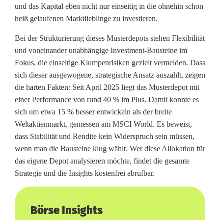
und das Kapital eben nicht nur einseitig in die ohnehin schon
r
heiß gelaufenen Marktlieblinge zu investieren.
n
Bei der Strukturierung dieses Musterdepots stehen Flexibilität
und voneinander unabhängige Investment-Bausteine im
e
Fokus, die einseitige Klumpenrisiken gezielt vermeiden. Dass
n
sich dieser ausgewogene, strategische Ansatz auszahlt, zeigen
die harten Fakten: Seit April 2025 liegt das Musterdepot mit
k
einer Performance von rund 40 % im Plus. Damit konnte es
ö
sich um etwa 15 % besser entwickeln als der breite
Weltaktienmarkt, gemessen am MSCI World. Es beweist,
n
dass Stabilität und Rendite kein Widerspruch sein müssen,
n
wenn man die Bausteine klug wählt. Wer diese Allokation für
das eigene Depot analysieren möchte, findet die gesamte
e
Strategie und die Insights kostenfrei abrufbar.
n
Börse Insights