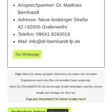
Ansprechpartner
: Dr. Matthias
Bernhardt
Adresse:
Neue Amberger Straße
42 / 92655 Grafenwöhr
Telefon:
09641 9260016
Mail:
info@dr-bernhardt-fp.de
Zur Homepage
Tipp:
Wenn Du etwas googelst, bekommst Du neben den normalen
Ergebnissen auch eine Box mit aktuellen News angezeigt.
Wenn Du OberpfalzECHO als bevorzugte Quelle hinterlegst, tauchen unsere
Inhalte dort häufiger für Dich auf.
Füge jetzt OberpfalzECHO Deinen Quellen hinzu!
Stadtgebiete Amberg
Amberg Stadt