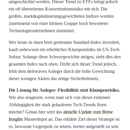
umgeschichtet werden. Dieser Trend zu ETFs bringt jedoch
r
ein oft übersehenes Konzentrationsrisiko mit sich: Die
großen, marktkapitalisierungsgewichteten Indizes werden
e
zunehmend von einer kleinen Gruppe hoch bewerteter
H
Technologieunternehmen dominiert.
a
Wer heute in einen breit gestreuten Standard-Index investiert,
kauft unbewusst ein erhebliches Klumpenrisiko im US-Tech-
t
Sektor. Solange diese Schwergewichte steigen, zieht dies den
h
gesamten Index nach oben. Dreht sich dieser Trend jedoch,
fehlt dem defensiven Anleger durch die hohe Gewichtung
a
dieser wenigen Aktien das nötige Sicherheitsnetz.
w
Die Lösung für Anleger: Flexibilität statt Klumpenrisiko.
a
Wie also reagieren, wenn man sich von dieser extremen
Abhängigkeit der stark gelaufenen Tech-Trends lösen
y
möchte? Genau hier setzt das
aktuelle Update zum Börse
l
Insights
Musterdepot an. Das erklärte Ziel dieser Strategie ist
es, bewusste Gegenpole zu setzen, breiter aufgestellt zu sein
e