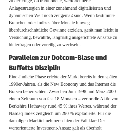
zu der Frage, ob traditionelle, wertorientierte
Anlagestrategien in einer zunehmend digitalisierten und
k
dynamischen Welt noch zeitgemäß sind. Wenn bestimmte
e
Branchen oder Indizes über Monate hinweg
überdurchschnittliche Gewinne erzielen, gerät man leicht in
i
Versuchung, bewährte, langfristig ausgerichtete Ansätze zu
t
hinterfragen oder voreilig zu wechseln.
:
Parallelen zur Dotcom-Blase und
W
Buffetts Disziplin
a
Eine ähnliche Phase erlebte der Markt bereits in den späten
1990er-Jahren, als die New Economy und das Internet die
s
Börsen beherrschten. Zwischen Juni 1998 und März 2000 –
A
einem Zeitraum von fast 18 Monaten – verlor die Aktie von
Berkshire Hathaway rund 45 % ihres Wertes, während der
n
Nasdaq-Index zeitgleich um 290 % explodierte. Für die
l
damaligen Marktteilnehmer schien der Fall klar: Der
wertorientierte Investment-Ansatz galt als überholt.