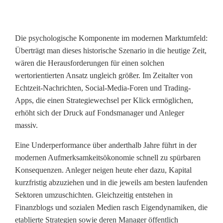
d
e
Die psychologische Komponente im modernen Marktumfeld:
r
Überträgt man dieses historische Szenario in die heutige Zeit,
P
wären die Herausforderungen für einen solchen
wertorientierten Ansatz ungleich größer. Im Zeitalter von
e
Echtzeit-Nachrichten, Social-Media-Foren und Trading-
r
Apps, die einen Strategiewechsel per Klick ermöglichen,
erhöht sich der Druck auf Fondsmanager und Anleger
f
massiv.
o
Eine Underperformance über anderthalb Jahre führt in der
r
modernen Aufmerksamkeitsökonomie schnell zu spürbaren
Konsequenzen. Anleger neigen heute eher dazu, Kapital
m
kurzfristig abzuziehen und in die jeweils am besten laufenden
a
Sektoren umzuschichten. Gleichzeitig entstehen in
Finanzblogs und sozialen Medien rasch Eigendynamiken, die
n
etablierte Strategien sowie deren Manager öffentlich