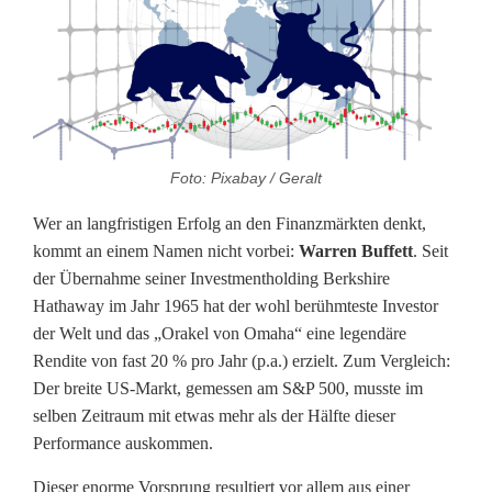
t
s
i
c
Foto: Pixabay / Geralt
h
Wer an langfristigen Erfolg an den Finanzmärkten denkt,
t
kommt an einem Namen nicht vorbei:
Warren Buffett
. Seit
s
der Übernahme seiner Investmentholding Berkshire
Hathaway im Jahr 1965 hat der wohl berühmteste Investor
c
der Welt und das „Orakel von Omaha“ eine legendäre
h
Rendite von fast 20 % pro Jahr (p.a.) erzielt. Zum Vergleich:
Der breite US-Markt, gemessen am S&P 500, musste im
l
selben Zeitraum mit etwas mehr als der Hälfte dieser
ä
Performance auskommen.
g
Dieser enorme Vorsprung resultiert vor allem aus einer