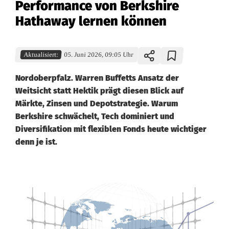
Performance von Berkshire
Hathaway lernen können
Aktualisiert:
05. Juni 2026, 09:05 Uhr
Nordoberpfalz. Warren Buffetts Ansatz der
Weitsicht statt Hektik prägt diesen Blick auf
Märkte, Zinsen und Depotstrategie. Warum
Berkshire schwächelt, Tech dominiert und
Diversifikation mit flexiblen Fonds heute wichtiger
denn je ist.
W
e
i