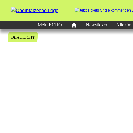
Mein ECHO
Newsticker
Alle Ort
BLAULICHT