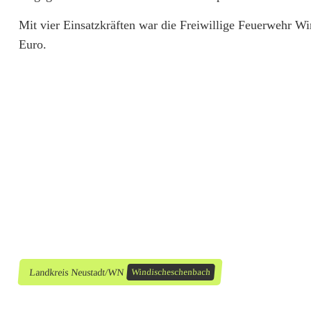
n
Mit vier Einsatzkräften war die Freiwillige Feuerwehr 
g
Euro.
e
r
p
r
a
l
l
t
Landkreis Neustadt/WN
Windischeschenbach
i
n