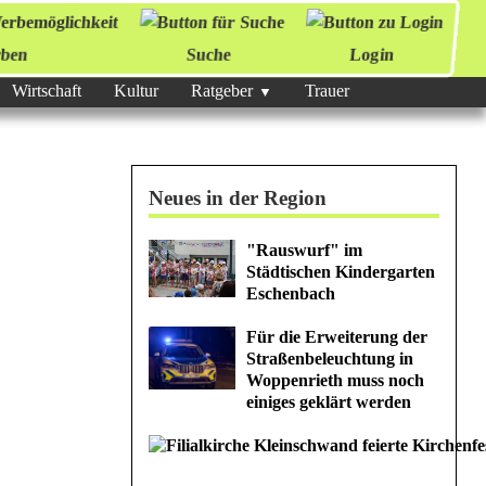
ben
Suche
Login
Wirtschaft
Kultur
Ratgeber
Trauer
Neues in der Region
"Rauswurf" im
Städtischen Kindergarten
Eschenbach
Für die Erweiterung der
Straßenbeleuchtung in
Woppenrieth muss noch
einiges geklärt werden