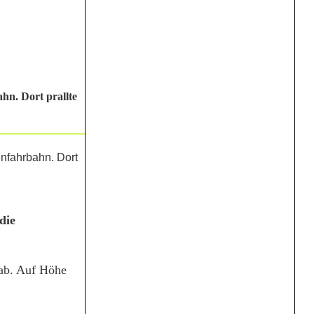
hn. Dort prallte
die
aab. Auf Höhe