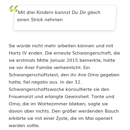
g
Mit drei Kindern kannst Du Dir gleich
e
einen Strick nehmen
k
l
Sie würde nicht mehr arbeiten können und mit
a
Hartz IV enden. Die erneute Schwangerschaft, die
g
sie erstmals Mitte Januar 2015 bemerkte, hatte
sie vor ihrer Familie verheimlicht. Ein
t
Schwangerschaftstest, den ihr ihre Oma gegeben
e
hatte, fiel negativ aus. In der 32.
Schwangerschaftswoche konsultierte sie den
:
Frauenarzt und erlangte Gewissheit. Tante und
P
Oma, die im Wartezimmer blieben, sagte sie
davon aber nichts. Den größer werdenden Bauch
s
erklärte sie mit einer Zyste, die im Mai operiert
y
werden sollte.