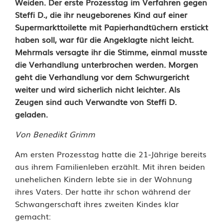
2
Weiden. Der erste Prozesstag im Verfahren gegen
Steffi D., die ihr neugeborenes Kind auf einer
1
Supermarkttoilette mit Papierhandtüchern erstickt
haben soll, war für die Angeklagte nicht leicht.
-
Mehrmals versagte ihr die Stimme, einmal musste
j
die Verhandlung unterbrochen werden. Morgen
geht die Verhandlung vor dem Schwurgericht
ä
weiter und wird sicherlich nicht leichter. Als
h
Zeugen sind auch Verwandte von Steffi D.
geladen.
r
Von Benedikt Grimm
i
g
Am ersten Prozesstag hatte die 21-Jährige bereits
aus ihrem Familienleben erzählt. Mit ihren beiden
e
unehelichen Kindern lebte sie in der Wohnung
A
ihres Vaters. Der hatte ihr schon während der
Schwangerschaft ihres zweiten Kindes klar
n
gemacht: