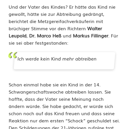
c
Und der Vater des Kindes? Er hätte das Kind nie
gewollt, hätte sie zur Abtreibung gedrängt,
h
berichtet die Metzgereifachverkäuferin mit
o
brüchiger Stimme vor den Richtern
Walter
Leupold
,
Dr. Marco Heß
und
Markus Fillinger
. Für
t
sie sei aber festgestanden:
e
Ich werde kein Kind mehr abtreiben
r
r
o
Schon einmal habe sie ein Kind in der 14.
Schwangerschaftswoche abtreiben lassen. Sie
r
hoffte, dass der Vater seine Meinung noch
v
ändern würde. Sie habe gedacht, er würde sich
schon noch auf das Kind freuen und dass seine
o
Reaktion nur dem ersten “Schock” geschuldet sei.
m
Den Schilderungen der 21-Jährigen zufolge trat