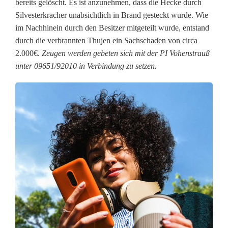
bereits gelöscht. Es ist anzunehmen, dass die Hecke durch
b
Silvesterkracher unabsichtlich in Brand gesteckt wurde. Wie
im Nachhinein durch den Besitzer mitgeteilt wurde, entstand
g
durch die verbrannten Thujen ein Sachschaden von circa
e
2.000€.
Zeugen werden gebeten sich mit der PI Vohenstrauß
unter 09651/92010 in Verbindung zu setzen.
b
r
a
n
n
t