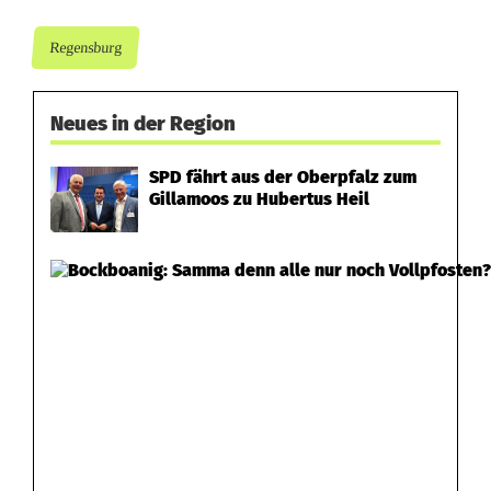
i
e
Regensburg
o
b
Neues in der Region
e
SPD fährt aus der Oberpfalz zum
Gillamoos zu Hubertus Heil
r
p
f
ä
l
z
e