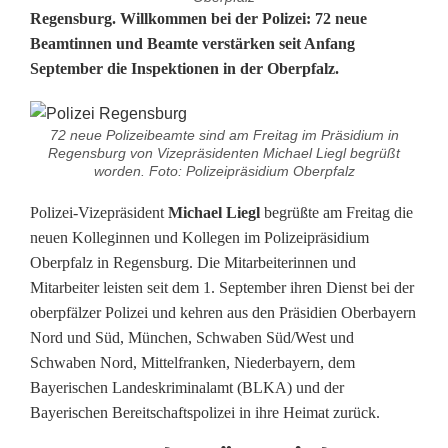
7
Regensburg. Willkommen bei der Polizei: 72 neue
Beamtinnen und Beamte verstärken seit Anfang
2
September die Inspektionen in der Oberpfalz.
-
f
72 neue Polizeibeamte sind am Freitag im Präsidium in
Regensburg von Vizepräsidenten Michael Liegl begrüßt
a
worden. Foto: Polizeipräsidium Oberpfalz
c
Polizei-Vizepräsident
Michael Liegl
begrüßte am Freitag die
neuen Kolleginnen und Kollegen im Polizeipräsidium
h
Oberpfalz in Regensburg. Die Mitarbeiterinnen und
e
Mitarbeiter leisten seit dem 1. September ihren Dienst bei der
oberpfälzer Polizei und kehren aus den Präsidien Oberbayern
V
Nord und Süd, München, Schwaben Süd/West und
e
Schwaben Nord, Mittelfranken, Niederbayern, dem
Bayerischen Landeskriminalamt (BLKA) und der
r
Bayerischen Bereitschaftspolizei in ihre Heimat zurück.
s