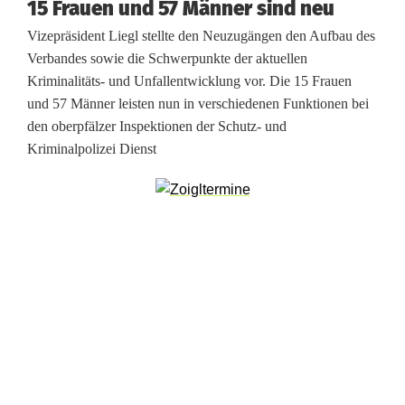
15 Frauen und 57 Männer sind neu
t
Vizepräsident Liegl stellte den Neuzugängen den Aufbau des
ä
Verbandes sowie die Schwerpunkte der aktuellen
Kriminalitäts- und Unfallentwicklung vor. Die 15 Frauen
r
und 57 Männer leisten nun in verschiedenen Funktionen bei
den oberpfälzer Inspektionen der Schutz- und
k
Kriminalpolizei Dienst
u
n
g
f
ü
r
d