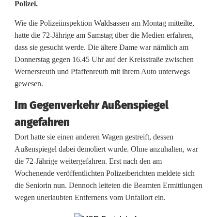
Polizei.
-
J
Wie die Polizeiinspektion Waldsassen am Montag mitteilte,
hatte die 72-Jährige am Samstag über die Medien erfahren,
ä
dass sie gesucht werde. Die ältere Dame war nämlich am
h
Donnerstag gegen 16.45 Uhr auf der Kreisstraße zwischen
Wernersreuth und Pfaffenreuth mit ihrem Auto unterwegs
r
gewesen.
i
Im Gegenverkehr Außenspiegel
g
angefahren
e
Dort hatte sie einen anderen Wagen gestreift, dessen
Außenspiegel dabei demoliert wurde. Ohne anzuhalten, war
z
die 72-Jährige weitergefahren. Erst nach den am
e
Wochenende veröffentlichten Polizeiberichten meldete sich
die Seniorin nun. Dennoch leiteten die Beamten Ermittlungen
i
wegen unerlaubten Entfernens vom Unfallort ein.
g