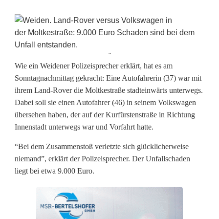
''
9
Wie ein Weidener Polizeisprecher erklärt, hat es am
Sonntagnachmittag gekracht: Eine Autofahrerin (37) war mit
.
ihrem Land-Rover die Moltkestraße stadteinwärts unterwegs.
Dabei soll sie einen Autofahrer (46) in seinem Volkswagen
0
übersehen haben, der auf der Kurfürstenstraße in Richtung
0
Innenstadt unterwegs war und Vorfahrt hatte.
0
“Bei dem Zusammenstoß verletzte sich glücklicherweise
E
niemand”, erklärt der Polizeisprecher. Der Unfallschaden
liegt bei etwa 9.000 Euro.
u
r
o