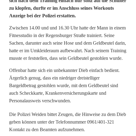
sich nach dem Training einfach nur stolz auf die Schulter
zu klopfen, durfte er im Anschluss seines Workouts
g
Anzeige bei der Polizei erstatten.
e
Zwischen 14.00 und und 16.30 Uhr hatte der Mann in einem
r
Fitnesstudio in der Regensburger Straße trainiert. Seine
n
Sachen, darunter auch seine Hose und dem Geldbeutel darin,
hatte er im Umkleideraum aufbewahrt. Nach seinem Training
a
musste er feststellen, dass sein Geldbeutel gestohlen wurde.
c
Offenbar hatte sich ein unbekannter Dieb einfach bedient.
h
Ärgerlich genug, dass ein niedriger dreistelliger
Bargeldbetrag gestohlen wurde, mit dem Geldbeutel sind
B
auch Scheckkarte, Krankenversicherungskarte und
e
Personalausweis verschwunden.
s
Die Polizei Weiden bittet Zeugen, die Hinweise zu dem Dieb
geben können unter der Telefonnummer 0961/401-321
u
Kontakt zu den Beamten aufzunehmen.