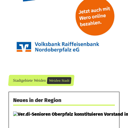
u
d
i
o
Stadtgebiete Weiden
Weiden Stadt
Neues in der Region