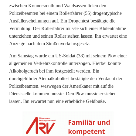
zwischen Konnersreuth und Waldsassen fielen den
h
Polizeibeamten bei einem Rollerfahrer (55) drogentypische
o
Ausfallerscheinungen auf. Ein Drogentest bestätigte die
Vermutung. Der Rollerfahrer musste sich einer Blutentnahme
l
unterziehen und seinen Roller stehen lassen. Ihn erwartet eine
Anzeige nach dem Straßenverkehrsgesetz.
u
n
Am Samstag wurde ein US-Soldat (38) mit seinem Pkw einer
allgemeinen Verkehrskontrolle unterzogen. Hierbei konnte
d
Alkoholgeruch bei ihm festgestellt werden. Ein
D
durchgeführter Atemalkoholtest bestätigte den Verdacht der
Polizeibeamten, weswegen der Amerikaner mit auf die
r
Dienststelle kommen musste. Den Pkw musste er stehen
lassen. Ihn erwartet nun eine erhebliche Geldbuße.
o
g
e