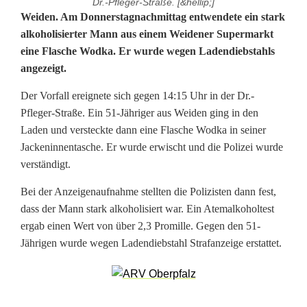
Dr.-Pfleger-Straße. [&hellip;]
A
Weiden. Am Donnerstagnachmittag entwendete ein stark
alkoholisierter Mann aus einem Weidener Supermarkt
l
eine Flasche Wodka. Er wurde wegen Ladendiebstahls
angezeigt.
k
o
Der Vorfall ereignete sich gegen 14:15 Uhr in der Dr.-
Pfleger-Straße. Ein 51-Jähriger aus Weiden ging in den
h
Laden und versteckte dann eine Flasche Wodka in seiner
o
Jackeninnentasche. Er wurde erwischt und die Polizei wurde
verständigt.
l
Bei der Anzeigenaufnahme stellten die Polizisten dann fest,
i
dass der Mann stark alkoholisiert war. Ein Atemalkoholtest
s
ergab einen Wert von über 2,3 Promille. Gegen den 51-
Jährigen wurde wegen Ladendiebstahl Strafanzeige erstattet.
i
e
r