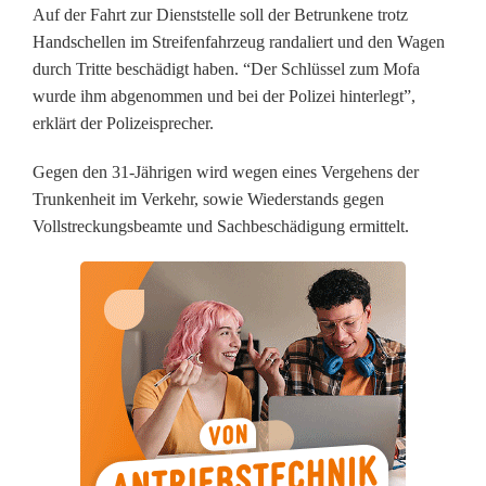
Auf der Fahrt zur Dienststelle soll der Betrunkene trotz
t
Handschellen im Streifenfahrzeug randaliert und den Wagen
durch Tritte beschädigt haben. “Der Schlüssel zum Mofa
e
wurde ihm abgenommen und bei der Polizei hinterlegt”,
r
erklärt der Polizeisprecher.
M
Gegen den 31-Jährigen wird wegen eines Vergehens der
o
Trunkenheit im Verkehr, sowie Wiederstands gegen
Vollstreckungsbeamte und Sachbeschädigung ermittelt.
f
a
f
a
h
r