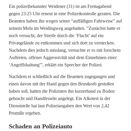
A
Ein polizeibekannter Weidener (31) ist am Freitagabend
gegen 23:25 Uhr erneut in eine Polizeikontrolle geraten. Die
l
Beamten haben ihn wegen seiner “auffälligen Fahrweise” auf
seinem Mofa im Weidingweg angehalten. “Zunächst hatte er
k
noch versucht, der Streife durch die ‘Flucht’ auf ein
o
Privatgelände zu entkommen und sich dort zu verstecken.
Nachdem dies jedoch misslang, versuchte er es mit forschem
h
Auftreten, offener Aggressivität und dem Einnehmen einer
o
‘Angriffshaltung'”, erklärt ein Sprecher der Polizei.
l
Nachdem er schließlich auf die Beamten zugegangen und
einen davon mit der Hand gegen den Brustkorb gestoßen
i
haben soll, hatten die Polizisten ihn kurzerhand zu Boden
s
gebracht und Handfesseln angelegt. Ein Alkotest in der
Dienststelle hat laut Polizeiangaben den Wert von 2,42
i
Promille ergeben.
e
Schaden an Polizeiauto
r