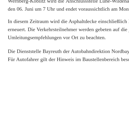
Wernberg-Köblitz wird die Anschlussstelle Luhe-Wildena
c
den 06. Juni um 7 Uhr und endet voraussichtlich am Mon
h
In diesem Zeitraum wird die Asphaltdecke einschließlich
l
erneuert. Die Verkehrsteilnehmer werden gebeten auf die
Umleitungsempfehlungen vor Ort zu beachten.
u
s
Die Dienststelle Bayreuth der Autobahndirektion Nordbay
Für Autofahrer gilt der Hinweis im Baustellenbereich bes
s
s
t
e
l
l
e