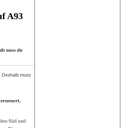
uf A93
lb muss die
erneuert.
iden-Süd und