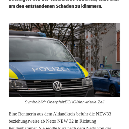
um den entstandenen Schaden zu kümmern.
A
u
ß
e
n
s
p
Symbolbild: OberpfalzECHO/Ann-Marie Zell
i
Eine Rentnerin aus dem Altlandkreis befuhr die NEW33
e
beziehungsweise ab Netto NEW 32 in Richtung
g
Peugenhammer. Sie wollte kurz nach dem Netto von der