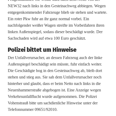
NEW32 nach links in den Gesteinachweg abbiegen. Wegen
e
entgegenkommender Fahrzeuge blieb sie stehen und wartete.
l
Ein roter Pkw fuhr an ihr ganz normal vorbei. Ein
nachfolgender weißer Wagen streifte im Vorbeifahren ihren
g
linken Außenspiegel, sodass dieser beschädigt wurde. Der
e
Sachschaden wird auf etwa 100 Euro geschätzt.
s
Polizei bittet um Hinweise
t
Der Unfallverursacher, an dessen Fahrzeug auch der linke
Außenspiegel beschädigt sein müsste, fuhr einfach weiter.
r
Die Geschädigte bog in den Gesteinachweg ab, bleib dort
e
stehen und stieg aus. Sie sah dem Unfallverursacher noch
hinterher und glaubt, dass er beim Netto nach links in die
i
Neuenhammerstraße abgebogen ist. Eine Anzeige wegen
f
Verkehrsunfallflucht wurde aufgenommen. Die Polizei
Vohenstrauß bitte um sachdienliche Hinweise unter der
t
Telefonnummer 09651/92010.
u