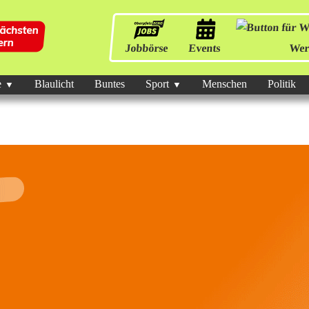
Jobbörse
Events
Wer
e
Blaulicht
Buntes
Sport
Menschen
Politik