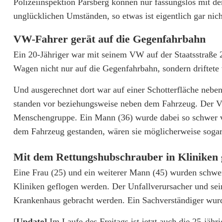
d
Polizeiinspektion Parsberg können nur fassungslos mit de
unglücklichen Umständen, so etwas ist eigentlich gar nich
a
t
VW-Fahrer gerät auf die Gegenfahrbahn
Ein 20-Jähriger war mit seinem VW auf der Staatsstraße 
e
Wagen nicht nur auf die Gegenfahrbahn, sondern driftete 
]
Und ausgerechnet dort war auf einer Schotterfläche nebe
A
standen vor beziehungsweise neben dem Fahrzeug. Der VW 
u
Menschengruppe. Ein Mann (36) wurde dabei so schwer verl
t
dem Fahrzeug gestanden, wären sie möglicherweise sogar u
o
Mit dem Rettungshubschrauber in Kliniken 
k
Eine Frau (25) und ein weiterer Mann (45) wurden schwe
Kliniken geflogen werden. Der Unfallverursacher und sein
r
Krankenhaus gebracht werden. Ein Sachverständiger wurde
a
[
Update]
Im Laufe des Freitags ist jetzt auch die 25-jä