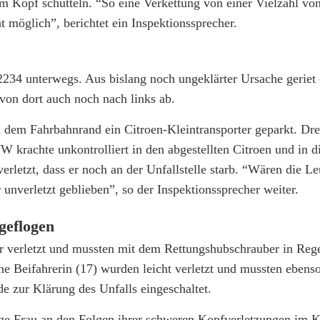
m Kopf schütteln. “So eine Verkettung von einer Vielzahl vo
t möglich”, berichtet ein Inspektionssprecher.
2234 unterwegs. Aus bislang noch ungeklärter Ursache geriet 
von dort auch noch nach links ab.
n dem Fahrbahnrand ein Citroen-Kleintransporter geparkt. Dr
krachte unkontrolliert in den abgestellten Citroen und in d
etzt, dass er noch an der Unfallstelle starb. “Wären die Leu
nverletzt geblieben”, so der Inspektionssprecher weiter.
geflogen
r verletzt und mussten mit dem Rettungshubschrauber in Reg
e Beifahrerin (17) wurden leicht verletzt und mussten ebenso
 zur Klärung des Unfalls eingeschaltet.
hrige Frau an den Folgen ihrer schweren Kopfverletzungen im 