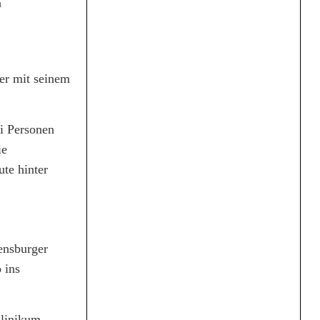
n
er mit seinem
ei Personen
ie
te hinter
ensburger
 ins
Klinikum