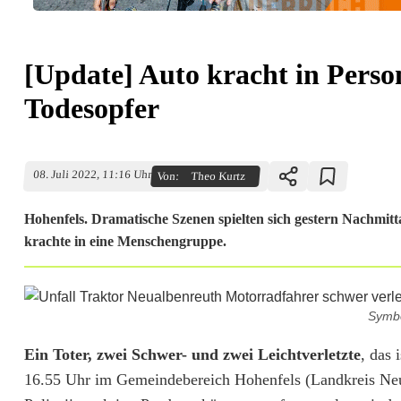
[Update] Auto kracht in Perso
Todesopfer
08. Juli 2022, 11:16 Uhr
Von:
Theo Kurtz
Hohenfels. Dramatische Szenen spielten sich gestern Nachmit
krachte in eine Menschengruppe.
[
Symbo
U
Ein Toter, zwei Schwer- und zwei Leichtverletzte
, das 
p
16.55 Uhr im Gemeindebereich Hohenfels (Landkreis Neum