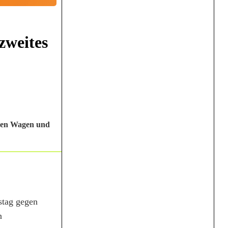
zweites
inen Wagen und
rstag gegen
n