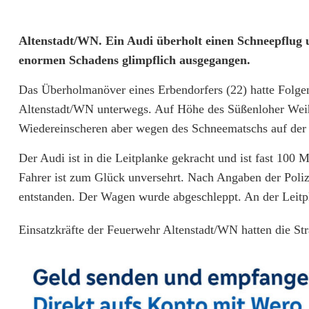
A
Altenstadt/WN. Ein Audi überholt einen Schneepflug un
enormen Schadens glimpflich ausgegangen.
u
Das Überholmanöver eines Erbendorfers (22) hatte Folgen:
t
Altenstadt/WN unterwegs. Auf Höhe des Süßenloher Weihe
o
Wiedereinscheren aber wegen des Schneematschs auf der 
ü
Der Audi ist in die Leitplanke gekracht und ist fast 100
b
Fahrer ist zum Glück unversehrt. Nach Angaben der Poliz
entstanden. Der Wagen wurde abgeschleppt. An der Leitpl
e
r
Einsatzkräfte der Feuerwehr Altenstadt/WN hatten die St
h
o
l