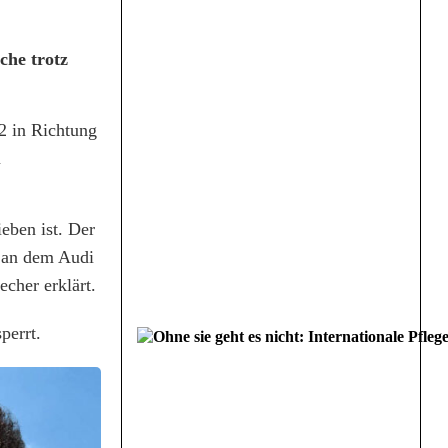
che trotz
2 in Richtung
m
eben ist. Der
o an dem Audi
cher erklärt.
perrt.