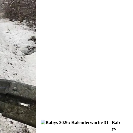
Bab
ys