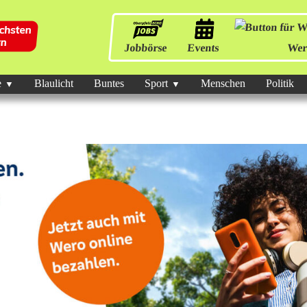
Jobbörse
Events
Wer
e
Blaulicht
Buntes
Sport
Menschen
Politik