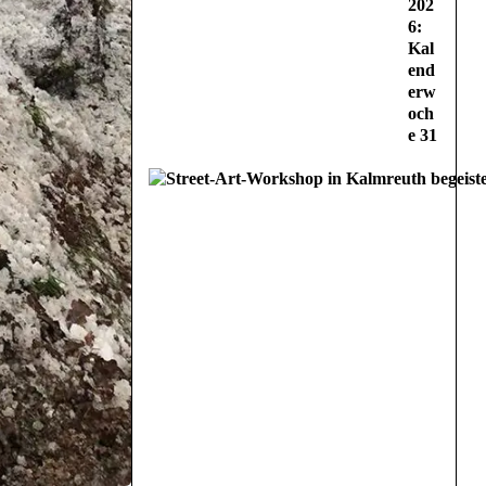
202
6:
Kal
end
erw
och
e 31