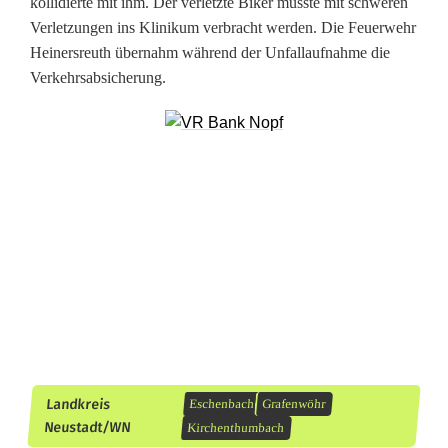
kollidierte mit ihm. Der verletzte Biker musste mit schweren
h
Verletzungen ins Klinikum verbracht werden. Die Feuerwehr
Heinersreuth übernahm während der Unfallaufnahme die
r
Verkehrsabsicherung.
e
r
h
o
l
t
B
i
k
Landkreis
Eschenbach
Grafenwöhr
Neustadt/WN
Kirchenthumbach
e